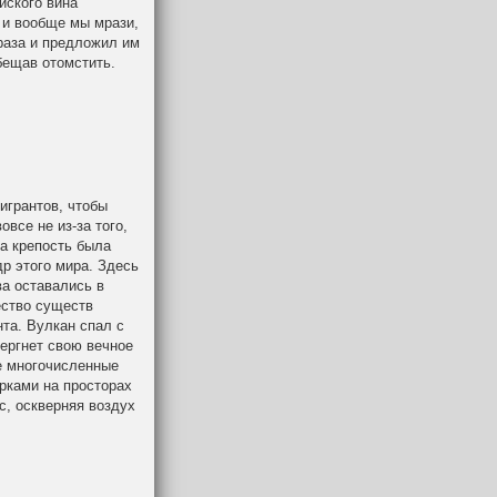
йского вина
 и вообще мы мрази,
 раза и предложил им
обещав отомстить.
игрантов, чтобы
все не из-за того,
ма крепость была
р этого мира. Здесь
ва оставались в
ество существ
та. Вулкан спал с
вергнет свою вечное
ие многочисленные
рками на просторах
с, оскверняя воздух