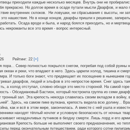
ецы приходили каждые несколько месяцев. Внутрь они не пробирались
бя прекрасно. Но долгое время в осаде путали мысли Дварфов, и мало 
твие внутренних склоков. Ни ловушки, ни сбрасывания с высоты, ни за
 это нашествие. Но в конце концов, дварфы пришли к решению, запирать
работать. Осада вроде и была, и народ боялся приходить, но и мертвец
ись некроманты все это время - вопрос интересный.
а
:26
Рейтинг:
22
[+]
 пора... Север полностью покрылся снегом, погребая под собой руины н
я океан и реки, что впадают в него. Здесь царили холод, тишина и смерт
мира. И только боги знают, что предвещает их посещение в нынешнем го
огревал дварфов, людей и эльфов в это непростое время. Снег здесь та
ть, а холод отступал, словно обходя это место стороной. На самой горе
пость - Обсидиановый Бастион, который построила группа из семи дварф
 тронный зал. Эта крепость некогда славилась своим вкладом в войну,
ней". Здесь, на самом пике вулкана, крепость видела всю долину... Вр
йна, как и всё в этом мире, закончилась. А вместе с ней ушла и известн
венники находят тёплый ночлег и условную безопасность от ночных твар
аскивают незадачливых путников в бездну смерти. Лишь лорд и его арми
диановая Крепость больше не выполняет своего предназначения, но тепл
 силы перед окончательным путешествием, ради которого сотни пилигри