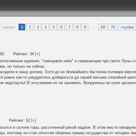
наверх
1
2
3
4
5
6
7
8
9
...
69
70
глубже
:50
Рейтинг:
34
[+]
белоснежные одеяния, "свинцовое небо" и сверкающие при свете Луны с
ва, но только не сейчас.
аходили в нашу долину. Хотя до их ближайшего бастиона полмира верхом
ё равно как-то умудрялись добираться до нашей весьма спокойной креп
ие недотрупы! В энтузиазме их не занимать. Вооружены не хуже арханг
.
5
Рейтинг:
52
[+]
лся в склоне горы, рассеченной рекой надвое. В этом месте обнаруж
ды, поэтому он стал оплотом обороны границ государства от четырех ба