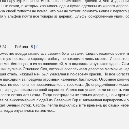
о на пару кур и свиней. Но Эльфы не имеющие: доблести, чести, дварфи
нные бочки, в которых
хранилась еда и бухло сделаны из живого дерева
з-за своей тупости не понял, что они не хотели покупать бочки с первого
отя у эльфов почти все товары из дерева). Эльфы оскорблённые ушли, 
5:24
Рейтинг:
8
[+]
ожество всегда славилась своими богатствами. Сюда стекались сотни м
уютную постель и хорошую работу, но находили лишь смерть. И всё это во
не мог беженцов, а из-за опасностей, что поджидали путников здесь. Са
ушки вулкана Огненное Око, который обеспечивал дварфов магмой из нед
ая сталь, каждый меч был уникален и по-своему красив. Но все богаст
 не выходили за пределы огромных каменных бастионов. Огромное колич
ми, но все попытки проваливались с треском... До определённого момен
, изредка показывая свой характер. Армок нас упаси, если он опять из
 всего сотню лет назад. Тогда пострадали не только дварфы, но и друг
ая от высокомерных людей из Северных Гор и заканчивая варварскими о
кал Вечный Исток. Столбы пепла поднялись в те времена до самых небе
а тогда опустилась на землю...