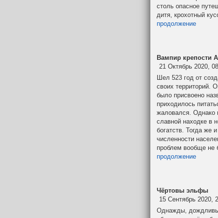
столь опасное путеш
дитя, крохотный кус
продолжение
Вампир крепости A
21 Октябрь 2020, 0
Шел 523 год от созд
своих территорий. О
было присвоено назв
приходилось питать
жаловался. Однако 
славной находке в н
богатств. Тогда же 
численности населе
проблем вообще не 
продолжение
Чёртовы эльфы
15 Сентябрь 2020, 
Однажды, дождливым