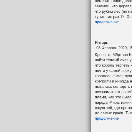
обменять своё добр
заявили, что деревя
что рубим лес (но и
купить их раз 12. Х
продолжение
Янтарь
08 Февраль 2020, 1
Крепость Мёртвое Б
найти тёплый очаг, 
что король терпеть 
почти у самой верх
ковалась самая лучш
крепости и никогда
пытались овладеть и
незапамятных времён
пламя, как это было
народы Мира, начин
джунглей, где проте
до самых краёв. Тьм
продолжение