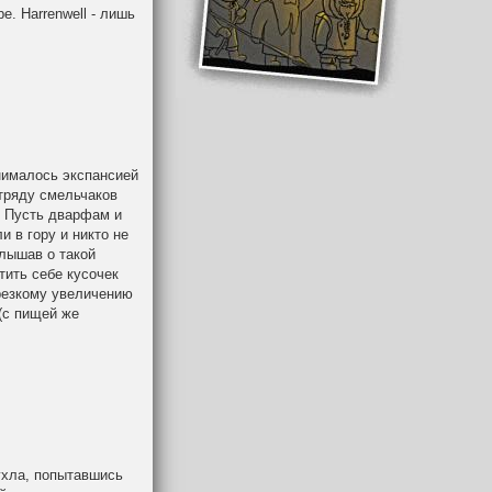
. Harrenwell - лишь
анималось экспансией
Отряду смельчаков
". Пусть дварфам и
 в гору и никто не
слышав о такой
тить себе кусочек
 резкому увеличению
(с пищей же
ухла, попытавшись