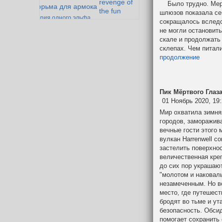
revenge of
Было трудно. Мертв
тюрьма для армока
the fun
шлюзов показала се
история одного эльфа
сокращалось вследс
гоблокрепость
не могли остановить
золотой век дварфийской поэзии
Падение
скале и продолжать 
Мазарбула
склепах. Чем питал
продолжение
Пик Мёртвого Глаз
01 Ноябрь 2020, 19
Мир охватила зимняя
городов, заморажива
вечные гости этого 
вулкан Harrenwell с
застелить поверхнос
величественная кре
до сих пор украшают
"молотом и наковаль
незамеченным. Но во
место, где путешест
бродят во тьме и ут
безопасность. Обси
помогает сохранить