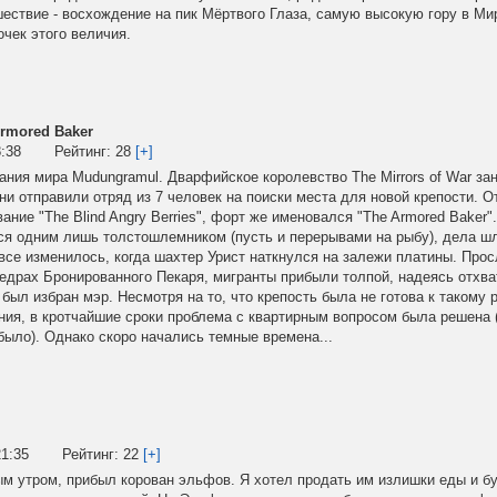
ествие - восхождение на пик Мёртвого Глаза, самую высокую гору в Мире
очек этого величия.
rmored Baker
8:38
Рейтинг:
28
[+]
ания мира Mudungramul. Дварфийское королевство The Mirrors of War з
ни отправили отряд из 7 человек на поиски места для новой крепости. 
ание "The Blind Angry Berries", форт же именовался "The Armored Baker
ся одним лишь толстошлемником (пусть и перерывами на рыбу), дела шли
все изменилось, когда шахтер Урист наткнулся на залежи платины. Про
едрах Бронированного Пекаря, мигранты прибыли толпой, надеясь отхва
и был избран мэр. Несмотря на то, что крепость была не готова к такому
ния, в кротчайшие сроки проблема с квартирным вопросом была решена 
было). Однако скоро начались темные времена...
21:35
Рейтинг:
22
[+]
 утром, прибыл корован эльфов. Я хотел продать им излишки еды и б