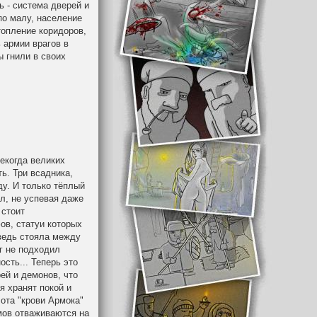
 - система дверей и
по малу, население
топление коридоров,
 армии врагов в
ы гнили в своих
екогда великих
ь. Три всадника,
ду. И только тёплый
ял, не успевая даже
 стоит
ов, статуи которых
 ведь стояла между
аг не подходил
ость... Теперь это
ей и демонов, что
я хранят покой и
ота "крови Армока"
мов отваживаются на