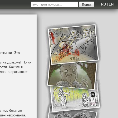
RU
|
EN
нежинки. Эта
 на драконе! Но их
ости. Как же я
елов, а сражаются
ились богатые
шен некроманта.