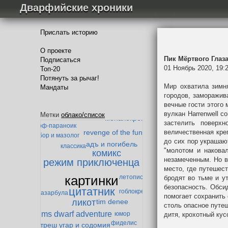
Дварфийские хроники
Прислать историю
О проекте
Пик Мёртвого Глаз
Подписаться
01 Ноябрь 2020, 19:
Топ-20
Потянуть за рычаг!
Мир охватила зимня
Мандаты
городов, заморажив
золотой век дварфийской поэзии
вечные гости этого 
вулкан Harrenwell с
теория превосходства
Метки
облако/список
монахокрепость
застелить поверх
дварф-параноик
величественная кре
revenge of the fun
гандибор и мазолог
до сих пор украшаю
адъ и погибель
классика
"молотом и наковал
комикс
незамеченным. Но во
режим приключенца
место, где путешес
картинки
летопись
бродят во тьме и у
безопасность. Обси
цитатник
гоблокрепость
Падение Мазарбула
помогает сохранить
ликот
tim denee
столь опасное путеш
ms dwarf adventure
юмор
дитя, крохотный кус
фиделис
треш угар и содомия