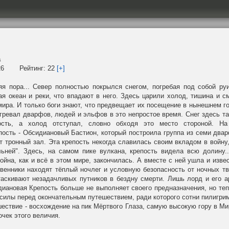
а
26
Рейтинг:
22
[+]
я пора... Север полностью покрылся снегом, погребая под собой ру
ая океан и реки, что впадают в него. Здесь царили холод, тишина и см
мира. И только боги знают, что предвещает их посещение в нынешнем г
огревал дварфов, людей и эльфов в это непростое время. Снег здесь т
ность, а холод отступал, словно обходя это место стороной. На
пость - Обсидиановый Бастион, который построила группа из семи двар
т тронный зал. Эта крепость некогда славилась своим вкладом в войну
ьней". Здесь, на самом пике вулкана, крепость видела всю долину.
йна, как и всё в этом мире, закончилась. А вместе с ней ушла и извес
твенники находят тёплый ночлег и условную безопасность от ночных тв
таскивают незадачливых путников в бездну смерти. Лишь лорд и его а
диановая Крепость больше не выполняет своего предназначения, но теп
 силы перед окончательным путешествием, ради которого сотни пилигри
ествие - восхождение на пик Мёртвого Глаза, самую высокую гору в Мир
очек этого величия.