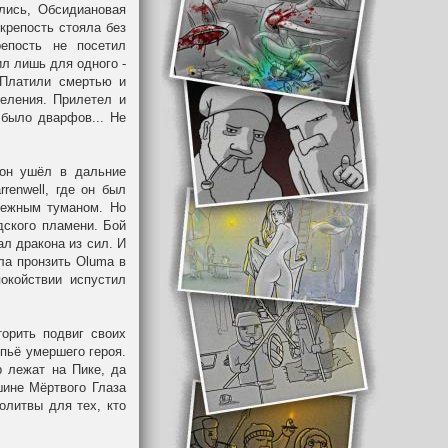
лись, Обсидиановая
крепость стояла без
епость не посетил
ил лишь для одного -
 Платили смертью и
еления. Прилетел и
 было дварфов... Не
 он ушёл в дальние
renwell, где он был
нежным туманом. Но
дского пламени. Бой
ал дракона из сил. И
ла пронзить Oluma в
окойствии испустил
орить подвиг своих
опьё умершего героя.
р лежат на Пике, да
шине Мёртвого Глаза
литвы для тех, кто