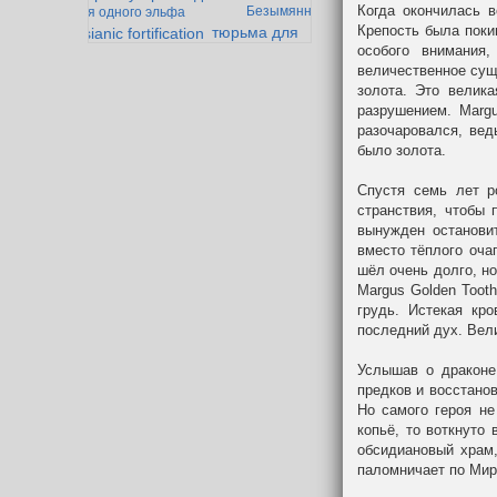
Когда окончилась в
Безымянный
история одного эльфа
Крепость была поки
тюрьма для
messianic fortification
особого внимания
армока
забытая тварь
величественное суще
ленивый жаб
золота. Это велик
разрушением. Margu
разочаровался, вед
было золота.
Спустя семь лет р
странствия, чтобы 
вынужден остановит
вместо тёплого оча
шёл очень долго, но
Margus Golden Toot
грудь. Истекая кр
последний дух. Вел
Услышав о драконе
предков и восстанов
Но самого героя не
копьё, то воткнуто
обсидиановый храм,
паломничает по Миру