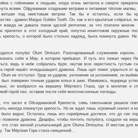
ойна с гоблинами и людьми, когда огонь металла и смерти прекрати
нута всеми. Обдуваемая хладными ветрами и питаемая тёплом магмы, 
, ветшая под неистовым ветром. Так бы и осталось, если бы кр
ство - дракон Margus Golden Tooth. Он, как и его крылатые собратья, ж
ая жажда не давала покоя адской рептилии, за что платили многие.
s прилетел в этот холодный край, попутно изничтожив окружные пос
ь крепость, о которой было столько надежд, была покинута давно. Не
одился полубог Olum Dmtuum. Разочарованный служением королю,
познать себя и Мир, в котором пребывал. И путь его лежал через Har
ься, ведь в небе собралась буря, окутав всю окрестность густым с
га герой нашёл огнедышащего дракона. Лишь щит помог укрыться от а
 Olum не отступал. Удар за ударом, уклонение за уклонением, он выбив
h был повержен точным ударом копья в шею. Извиваясь, ящерица успе
овью, он взобрался на вершину Мёртвого Глаза, где в молитве и сп
икий герой пал, оставив после себя многочисленные легенды.
, что засел в Обсидиановой Крепости, семь смельчаков решили повт
ить некогда покинутую крепость. Но их ждал лишь огромный скелет и к
 было видно. Остались лишь его серебряные доспехи, что до сих по
 в позвонок дракона. Дварфы, чтобы почтить полубога, создали на вер
 что стал вечной усыпальницей для Oluma Dmtuuma. И местом для мо
. Так Мёртвая Гора стала священной...