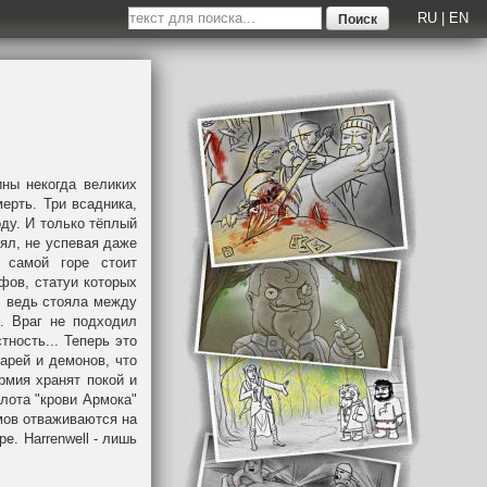
RU
|
EN
ины некогда великих
ерть. Три всадника,
оду. И только тёплый
аял, не успевая даже
 самой горе стоит
фов, статуи которых
, ведь стояла между
.. Враг не подходил
тность... Теперь это
арей и демонов, что
рмия хранят покой и
лота "крови Армока"
мов отваживаются на
е. Harrenwell - лишь