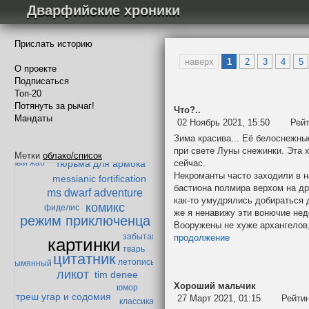
Дварфийские хроники
Прислать историю
наверх
1
2
3
4
5
О проекте
Подписаться
Топ-20
Потянуть за рычаг!
Что?..
Мандаты
02 Ноябрь 2021, 15:50
Рей
Падение Мазарбула
Зима красива... Её белоснежны
теория превосходства
гоблокрепость
при свете Луны снежинки. Эта х
Метки
облако/список
сейчас.
тюрьма для армока
енивый жаб
Некроманты часто заходили в н
messianic fortification
бастиона полмира верхом на др
ms dwarf adventure
как-то умудрялись добираться 
комикс
фиделис
же я ненавижу эти вонючие нед
режим приключенца
Вооружены не хуже архангелов,
забытая
продолжение
картинки
тварь
цитатник
летопись
Безымянный
ликот
tim denee
Хороший мальчик
юмор
треш угар и содомия
27 Март 2021, 01:15
Рейти
классика