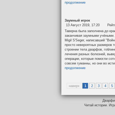
продолжение
Заумный игрок
13 Август 2019, 17:20
Рейт
Таверна была заполнена до кра
заканчивая заумными учёными.
Migil S'Seger, написавший "Вой
просто невероятных размеров т
строении тела дварфов, гоблин
лечения разных болезней, выве
операции, которые помогли сот
совсем гуманны, но они во ист
продолжение
наверх
1
2
3
4
5
Дварфий
Читай истории. Игр