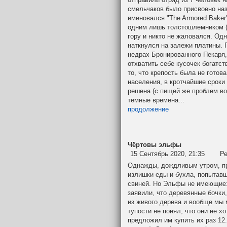
смельчаков было присвоено назв
именовался "The Armored Baker
одним лишь толстошлемником (
гору и никто не жаловался. Одн
наткнулся на залежи платины. 
недрах Бронированного Пекаря,
отхватить себе кусочек богатст
то, что крепость была не готов
населения, в кротчайшие сроки
решена (с пищей же проблем во
темные времена...
продолжение
Чёртовы эльфы
15 Сентябрь 2020, 21:35
Ре
Однажды, дождливым утром, пр
излишки еды и бухла, попытавш
свиней. Но Эльфы не имеющие:
заявили, что деревянные бочки,
из живого дерева и вообще мы м
тупости не понял, что они не хо
предложил им купить их раз 12.