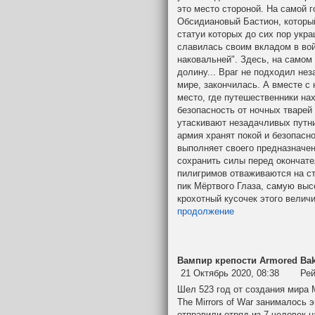
это место стороной. На самой г
Обсидиановый Бастион, который
статуи которых до сих пор укра
славилась своим вкладом в вой
наковальней". Здесь, на самом
долину... Враг не подходил нез
мире, закончилась. А вместе с 
место, где путешественники на
безопасность от ночных тварей 
утаскивают незадачливых путни
армия хранят покой и безопасн
выполняет своего предназначен
сохранить силы перед окончате
пилигримов отваживаются на ст
пик Мёртвого Глаза, самую высо
крохотный кусочек этого величи
продолжение
Вампир крепости Armored Bak
21 Октябрь 2020, 08:38
Рей
Шел 523 год от создания мира 
The Mirrors of War занималось 
отправили отряд из 7 человек н