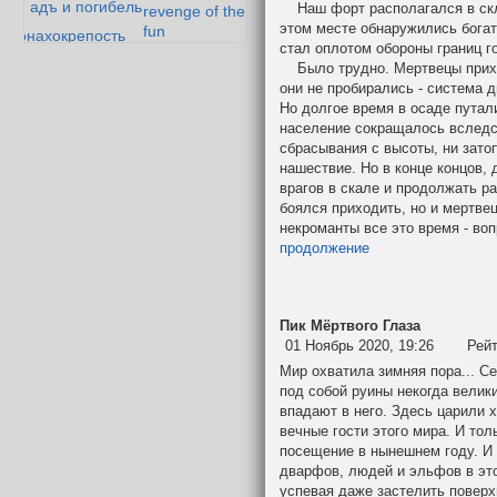
адъ и погибель
Наш форт располагался в скло
revenge of the
этом месте обнаружились бога
fun
монахокрепость
стал оплотом обороны границ г
дварф-параноик
ория одного эльфа
Было трудно. Мертвецы прихо
золотой век
они не пробирались - система 
дибор и мазолог
дварфийской
Но долгое время в осаде путал
поэзии
население сокращалось вследс
сбрасывания с высоты, ни зато
нашествие. Но в конце концов,
врагов в скале и продолжать ра
боялся приходить, но и мертве
некроманты все это время - во
продолжение
Пик Мёртвого Глаза
01 Ноябрь 2020, 19:26
Рей
Мир охватила зимняя пора... С
под собой руины некогда велики
впадают в него. Здесь царили х
вечные гости этого мира. И тол
посещение в нынешнем году. И 
дварфов, людей и эльфов в это
успевая даже застелить поверх