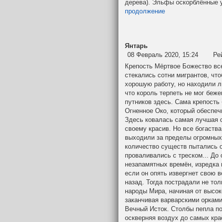
дерева). Эльфы оскорблённые 
продолжение
Янтарь
08 Февраль 2020, 15:24
Ре
Крепость Мёртвое Божество вс
стекались сотни мигрантов, что
хорошую работу, но находили ли
что король терпеть не мог беже
путников здесь. Сама крепость
Огненное Око, который обеспеч
Здесь ковалась самая лучшая с
своему красив. Но все богаства
выходили за пределы огромных
количество существ пытались о
проваливались с треском... До
незапамятных времён, изредка 
если он опять извергнет свою в
назад. Тогда пострадали не то
народы Мира, начиная от высо
заканчивая варварскими орками
Вечный Исток. Столбы пепла по
оскверняя воздух до самых краё