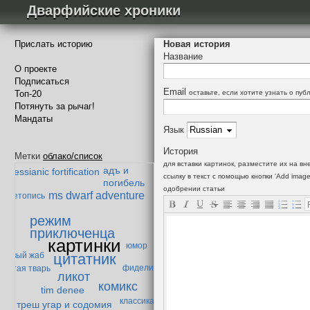
Дварфийские хроники
Прислать историю
Новая история
Название
О проекте
Подписаться
Email
Топ-20
оставьте, если хотите узнать о пу
Потянуть за рычаг!
Мандаты
Безымянный
Язык
Падение Мазарбула
ибор и мазолог
История
теория превосходства
Метки
облако/список
гоблокрепость
для вставки картинок, разместите их на 
адъ и
messianic fortification
ссылку в текст с помощью кнопки 'Add imag
погибель
одобрении статьи
ms dwarf adventure
летопись
режим
приключенца
картинки
юмор
цитатник
енивый жаб
фиделис
абытая тварь
ликот
комикс
tim denee
классика
треш угар и содомия