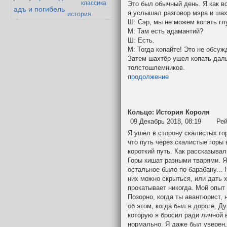
классика
Это был обычный день. Я как в
адъ и погибель
я услышал разговор мэра и шах
история
дварф-параноик
Ш: Сэр, мы не можем копать глу
одного эльфа
М: Там есть адамантий?
ндибор и мазолог
золотой век
Ш: Есть.
дварфийской
М: Тогда копайте! Это не обсуж
поэзии
Затем шахтёр ушел копать даль
толстошлемников.
продолжение
Кольцо: История Короля
09 Декабрь 2018, 08:19
Рей
Я ушёл в сторону скалистых гор
что путь через скалистые горы
короткий путь. Как рассказыва
Горы кишат разными тварями. Я
остальное было по барабану... 
них можно скрыться, или дать х
прокатывает никогда. Мой опыт
Позорно, когда ты авантюрист,
об этом, когда был в дороге. Д
которую я бросил ради личной 
нормально. Я даже был уверен, 