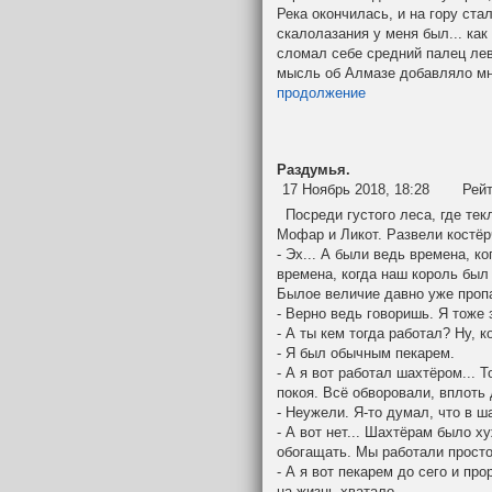
Река окончилась, и на гору ста
скалолазания у меня был... как
сломал себе средний палец лево
мысль об Алмазе добавляло мн
продолжение
Раздумья.
17 Ноябрь 2018, 18:28
Рей
Посреди густого леса, где тек
Мофар и Ликот. Развели костёр
- Эх... А были ведь времена, к
времена, когда наш король был 
Былое величие давно уже проп
- Верно ведь говоришь. Я тоже 
- А ты кем тогда работал? Ну, к
- Я был обычным пекарем.
- А я вот работал шахтёром... 
покоя. Всё обворовали, вплоть 
- Неужели. Я-то думал, что в ш
- А вот нет... Шахтёрам было х
обогащать. Мы работали просто 
- А я вот пекарем до сего и про
на жизнь хватало.