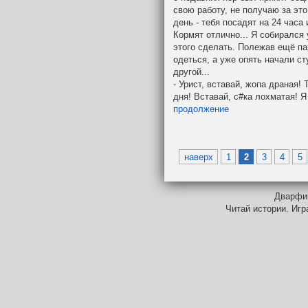
свою работу, не получаю за эт
день - тебя посадят на 24 часа
Кормят отлично... Я собирался 
этого сделать. Полежав ещё пар
одеться, а уже опять начали
ст
другой...
- Урист, вставай, жопа драная!
дня! Вставай, с#ка лохматая! Я
продолжение
наверх
1
2
3
4
5
Дварфий
Читай истории. Игр