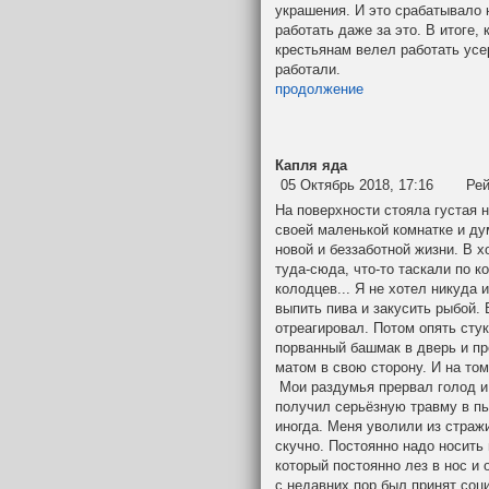
украшения. И это срабатывало н
работать даже за это. В итоге,
крестьянам велел работать усер
работали.
продолжение
Капля яда
05 Октябрь 2018, 17:16
Рей
На поверхности стояла густая н
своей маленькой комнатке
и ду
новой и беззаботной жизни. В 
туда-сюда, что-то таскали по к
колодцев... Я не хотел никуда 
выпить пива и закусить
рыбой. 
отреагировал. Потом опять стук
порванный башмак в дверь и п
матом в свою сторону. И на том
Мои раздумья прервал голод и 
получил серьёзную травму в пья
иногда. Меня уволили из страж
скучно. Постоянно надо носить
который постоянно лез в нос и
с недавних пор был
принят соц