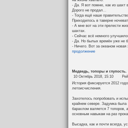
- Да. Я вот помню, как из шах
Дорого не продал...
- Тогда ещё наше правительств
Приходилось в таверне ночеват
- А мне вот на эти прелести жи
шахтах.
- Сейчас всё немного улучшил
- Да. Но былых времён уже не б
- Ничего. Вот за океаном новая
продолжение
Медведь, топоры и глупость.
10 Октябрь 2018, 15:10
Рей
История фиксируется 2012 годо
летоисчисления.
Захотелось попробовать и испы
крайнем севере. Задумка была п
барахлом валяется 7 топоров, а
основным навыкам на раз прока
Высадка, как и почти всегда, 