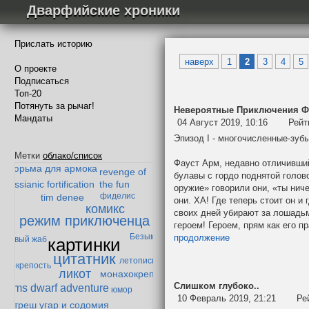
Дварфийские хроники
Прислать историю
наверх
1
2
3
4
5
О проекте
Подписаться
Топ-20
Потянуть за рычаг!
Невероятные Приключения Фау
Мандаты
04 Август 2019, 10:16
Рейт
Падение Мазарбула
Эпизод I - многочисленные-зуб
забытая тварь
теория превосходства
Метки
облако/список
Фауст Арм, недавно отличивш
тюрьма для армока
revenge of
булавы с гордо поднятой голов
the fun
messianic fortification
оружие» говорили они, «ты нич
фиделис
tim denee
они. ХА! Где теперь стоит он и 
комикс
своих дней убирают за лошадьм
режим приключенца
героем! Героем, прям как его п
Безымянный
продолжение
картинки
ленивый жаб
цитатник
летопись
облокрепость
ликот
монахокрепость
Слишком глубоко..
ms dwarf adventure
юмор
10 Февраль 2019, 21:21
Ре
треш угар и содомия