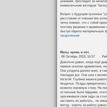
указания, проследил за начало
внимательным взглядом "богат
Вопрос о будущем кухонных "уг
расстоянии от повозки без кол
четко помнил, что с собой при
поэтому решение о временном 
быстро обрело материальную ф
продолжение
Маты, кровь и пот.
06 Октябрь 2018, 16:57
Рей
Довольно давно, когда ещё два
первые осколки адамантина, на
Она уходила далеко вниз, в са
покладая рук. Они шли к велик
богатой. Глубина кишела работо
безделье. Осады прекратились 
возвели огромную стену. На по
остальные были бардами, поэт
просиживали свои зады за стол
заставить их работать, но ника
метод - король за работу дава