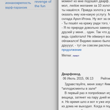
момент ко мне подошёл дварф...
revenge of
монахокрепость
мол, любое желание за 10 золо
the fun
дварф-параноик
ты нашёлся. Правда золота у м
гандибор и
оказать ему кое-какую услугу. 
дение Мазарбула
мазолог
склада Арол-Итона. Ну вот за о
- Ты пошёл на кражу ради того,
к дварфийской поэзии
- Я по природе довольно замкну
друзей у меня... один. Так что д
ведь сработало! Не обманул во
облажался! Видимо важно было 
друуууг, - тут он совсем распл
продолжение
Метки:
ликот
Дварфовод.
06 Июль 2015, 06:13
Рейти
Здравствуйте, меня зовут #им
*аплодисменты в зале*
В первый раз я попробовал игр
вещица, затянет на пару дней 
я. Но время шло и вот я уже и
из дома не выходил. Когда я по