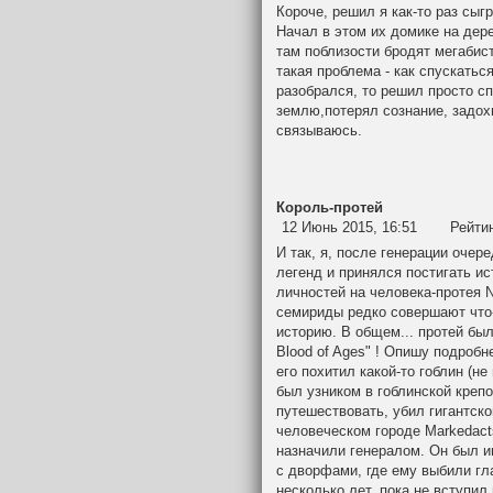
Короче, решил я как-то раз сы
Начал в этом их домике на дере
там поблизости бродят мегабист
такая проблема - как спускатьс
разобрался, то решил просто с
землю,потерял сознание, задох
связываюсь.
Король-протей
12 Июнь 2015, 16:51
Рейти
И так, я, после генерации очер
легенд и принялся постигать и
личностей на человека-протея Ni
семириды редко совершают что-
историю. В общем... протей бы
Blood of Ages" ! Опишу подробне
его похитил какой-то гоблин (не
был узником в гоблинской крепо
путешествовать, убил гигантско
человеческом городе Markedacts
назначили генералом. Он был и
с дворфами, где ему выбили гл
несколько лет, пока не вступил