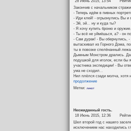
28 Июнь 2015, 13:54
Рейти
Закончив с начальником стражи
- Теперь идём в пивных портрет
- Иди клей! - огрызнулись Вы и
- Эй, эй... ну и куда ты?
- Я хочу купить броню и оружие
- Ты всё не уймёшься, а? - он п
- Сам дурак! - Вы обернулись, -
вытаскивал из Горного Дома, по
ты в повозке спелёнанный лежа
Дымным Монстром дрались. Да 
подушкой для иголок, если бы 
участника экспедиции! - Вы отв
ума не сходил...
Нил плёлся сзади молча, хотя и
продолжение
Метки:
ликот
Неожиданный гость.
18 Июнь 2015, 12:36
Рейти
Шел второй год с нашего засел
исключением нас находились гл