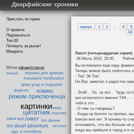
Дварфийские хроники
Прислать историю
наверх
1
2
...
8
9
О проекте
69
Подписаться
Топ-20
Потянуть за рычаг!
Мандаты
Ликот (четырнадцатая серия)
06 Июль 2015, 20:00
Рейти
забытая тварь
история одного эльфа
Вы вспомнили ещё пару фамили
теория превосходства
гоблокрепость
Метки
облако/список
Теперь можно было поболтать 
тюрьма для армока
езымянный
- Ток! Эй Ток!
messianic fortification
Он Вас заметил и радостно зам
треш угар и содомия
комикс
фиделис
- Эгей!... Ох, ну вот... "будь о
режим приключенца
оно исполнится именно ТАК... -
тебя в это...
картинки
юмор
- О чём ты говоришь?
цитатник
классика
- Когда на болоте ты пропал, м
ликот
ленивый жаб
поиски или нет. Я почему-то сч
tim denee
осознавать, что мы больше не у
ms dwarf adventure
летопись
когда мы прибыли в город и я н
адъ и погибель