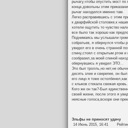
рычагу,чтобы опустить мост по
конца довольны этим приказани
рычаг находился именно там.
Легко расправившись с этим п
к дварфийской столовке,к наш
хотели ощутить то чувство нали
все было так хорошо как предпо
Поднимаясь мы услышали громки
собратьев, я обернулся чтобы 
увидел его в очень странной п
спину,стоял с открытым ртом и 
сообразил,за моей спиной нахо
обернувшись я увидел ЭТО...
Это был тролль,но нет,не обычн
десять злее и сверепее, он бы
его лицо я тоже остолбенел,как
с клыков стекала свежая кровь.
Кого же он так?-Был единствен
своей жизни, после этого я ув
неясные голоса,вскоре они прек
Эльфы не приносят удачу
14 Июнь 2015, 16:41
Рейти