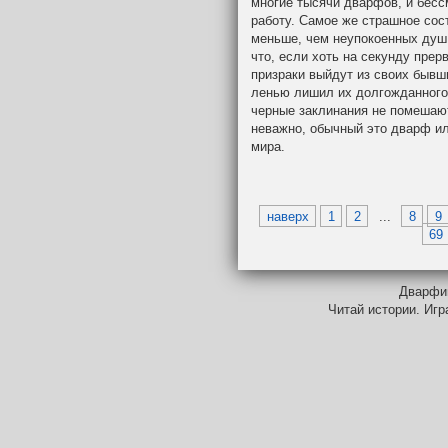
многие тысячи дварфов, и бесс
работу. Самое же страшное сост
меньше, чем неупокоенных душ,
что, если хоть на секунду пре
призраки выйдут из своих бывши
ленью лишил их долгожданного в
черные заклинания не помешают
неважно, обычный это дварф и
мира.
наверх
1
2
...
8
9
69
Дварфий
Читай истории. Игр