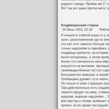
родного города. Пробыв им 17 л
Вот так вот даже протеи могут 
Кладбищенский сторож
04 Июнь 2015, 01:18
Рейти
И поныне в отбитой когда-то у 
зале, расположенном где-то ме
что зал этот намного больше па
только надгробия и саркофаги; 
кладбище крепости, на котором
были похоронены, а затем проб
более что смотрители зала мёр
жалуются на мычание, звучащее
свежевыдолбленых пустых сарк
Большинство живущих в нашей к
Гробовщики думают чуть иначе,
Но только я знаю страшную пра
Там действительно есть кладби
темноте бродит по нему, отбива
вырезая, вырезая надгробия... 
мастерства и теперь выбивает 
бумаге, но во время последней 