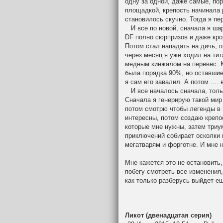
одну за одной, даже самые, по
площадкой, крепость начинала 
становилось скучно. Тогда я п
И все по новой, сначала я шара
DF полно сюрпризов и даже кро
Потом стал нападать на дичь, п
через месяц я уже ходил на тит
медным кинжалом на перевес. 
была порядка 90%, но оставшие
я сам его завалил. А потом ....
И все началось сначала, тольк
Сначала я генерирую такой мир
потом смотрю чтобы легенды в 
интересны, потом создаю крепо
которые мне нужны, затем триу
приключений собирает осколки 
мегатварям и форготне. И мне н
Мне кажется это не остановить,
побегу смотреть все изменения,
как только разберусь выйдет ещ
Ликот (двенадцатая серия)