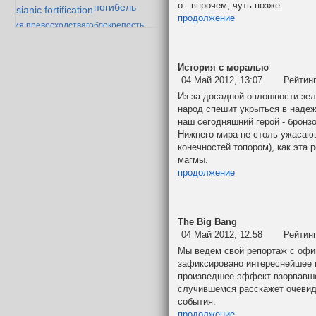
о...впрочем, чуть позже.
погибель
messianic fortification
продолжение
гоблокрепость
еория превосходства
Падение
век дварфийской поэзии
Мазарбула
История с моралью
04 Май 2012, 13:07
Рейтин
Из-за досадной оплошности зе
народ спешит укрыться в наде
наш сегодняшний герой - бронз
Нижнего мира не столь ужасаю
конечностей топором), как эта 
магмы.
продолжение
The Big Bang
04 Май 2012, 12:58
Рейтин
Мы ведем свой репортаж с офи
зафиксировано интереснейшее 
произведшее эффект взорвавше
случившемся расскажет очевиде
события.
продолжение