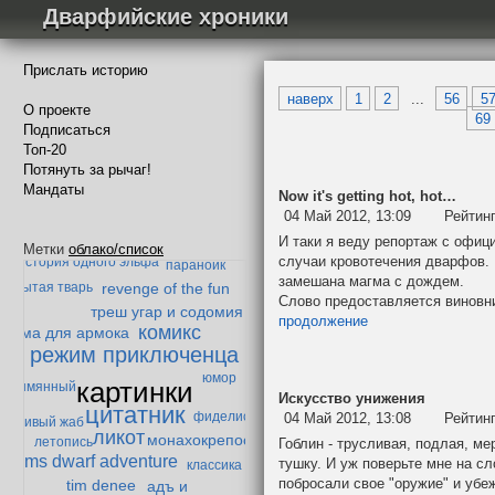
Дварфийские хроники
Прислать историю
наверх
1
2
...
56
5
О проекте
69
Подписаться
Топ-20
Потянуть за рычаг!
Мандаты
Now it's getting hot, hot…
04 Май 2012, 13:09
Рейтин
гандибор и мазолог
И таки я веду репортаж с офиц
дварф-
Метки
облако/список
случаи кровотечения дварфов. 
история одного эльфа
параноик
замешана магма с дождем.
revenge of the fun
забытая тварь
Слово предоставляется виновн
треш угар и содомия
продолжение
комикс
юрьма для армока
режим приключенца
юмор
картинки
Безымянный
Искусство унижения
цитатник
фиделис
04 Май 2012, 13:08
Рейтин
ленивый жаб
ликот
монахокрепость
летопись
Гоблин - трусливая, подлая, м
ms dwarf adventure
тушку. И уж поверьте мне на сл
классика
побросали свое "оружие" и убе
tim denee
адъ и