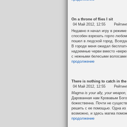
On a throne of flies I sit
04 Май 2012, 12:55
Рейтин
Недавно я начал игру в режиме 
способен взрезать горло любом
пошел в людской город. Всегда
В городе меня ожидал бесплатн
надземные черви вместо «верю
с нежными белесыми волосами 
продолжение
There is nothing to catch in t
04 Май 2012, 12:55
Рейтин
Magma is your ally, your weapon,
Дарованная нам Кровавым Бого
божественна. Почти не существ
решить с ее помощью. Одна из 
возможно, и здесь магма помож
продолжение