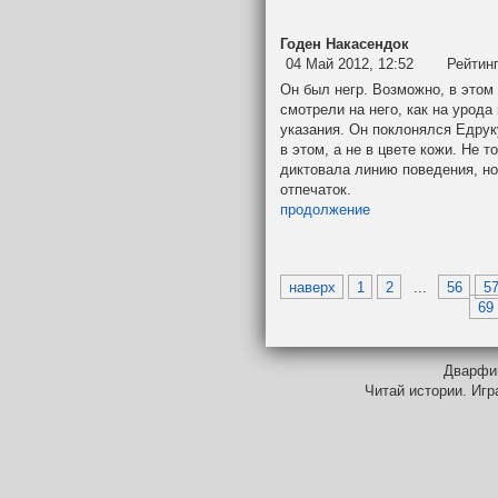
Годен Накасендок
04 Май 2012, 12:52
Рейтин
Он был негр. Возможно, в этом
смотрели на него, как на урода
указания. Он поклонялся Едруку
в этом, а не в цвете кожи. Не 
диктовала линию поведения, но
отпечаток.
продолжение
наверх
1
2
...
56
5
69
Дварфий
Читай истории. Игр