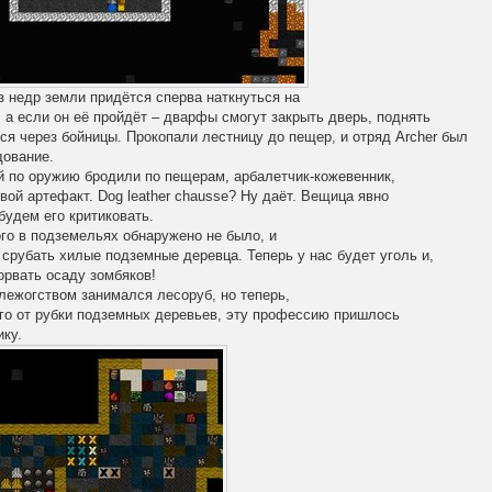
з недр земли придётся сперва наткнуться на
 а если он её пройдёт – дварфы смогут закрыть дверь, поднять
ься через бойницы. Прокопали лестницу до пещер, и отряд
Archer
был
дование.
й по оружию бродили по пещерам, арбалетчик-кожевенник,
свой артефакт.
Dog
leather
chausse
? Ну даёт. Вещица явно
 будем его критиковать.
го в подземельях обнаружено не было, и
срубать хилые подземные деревца. Теперь у нас будет уголь и,
орвать осаду зомбяков!
лежогством занимался лесоруб, но теперь,
его от рубки подземных деревьев, эту профессию пришлось
ику.