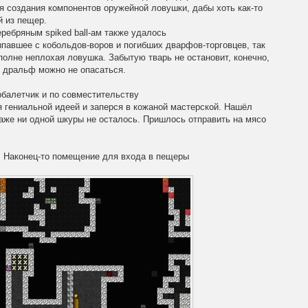
я создания компонентов оружейной ловушки, дабы хоть как-то
й из пещер.
серебряным
spiked
ball
-ам также удалось
ыпавшее с кобольдов-воров и погибших дварфов-торговцев, так
полне неплохая ловушка. Забытую тварь не остановит, конечно,
и дральф можно не опасаться.
балетчик и по совместительству
я гениальной идеей и заперся в кожаной мастерской. Нашёл
даже ни одной шкуры не осталось. Пришлось отправить на мясо
.
Наконец-то помещение для входа в пещеры