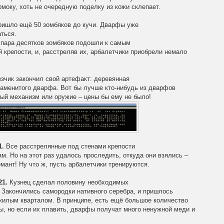
рмоку, хоть не очередную поделку из кожи склепает.
ишло ещё 50 зомбяков до кучи. Дварфы уже
ться.
е пара десятков зомбяков подошли к самым
 крепости, и, расстреляв их, арбалетчики приобрели немало
.
зчик закончил свой артефакт: деревянная
наменитого дварфа. Вот бы лучше кто-нибудь из дварфов
ый механизм или оружие – цены бы ему не было!
1.
Все расстрелянные под стенами крепости
ам. Но на этот раз удалось проследить, откуда они взялись –
мант! Ну что ж, пусть арбалетчики тренируются.
21.
Кузнец сделал половину необходимых
 Закончились самородки нативного серебра, и пришлось
 жилым кварталом. В принципе, есть ещё большое количество
ы, но если их плавить, дварфы получат много ненужной меди и