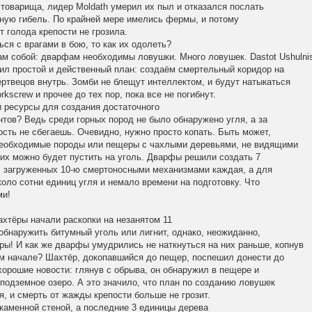
о товарища, лидер
Moldath
умерил их пыл и отказался послать
рную гибель. По крайней мере имелись фермы, и потому
т голода крепости не грозила.
ься с врагами в бою, то как их одолеть?
ам собой: дварфам необходимы ловушки. Много ловушек.
Dastot
Ushulni
ил простой и действенный план: создаём смертельный коридор на
ртвецов внутрь. Зомби не блещут интеллектом, и будут натыкаться
orkscrew
и прочее до тех пор, пока все не погибнут.
и ресурсы для создания достаточного
тов? Ведь среди горных пород не было обнаружено угля, а за
сть не сбегаешь. Очевидно, нужно просто копать. Быть может,
необходимые породы или пещеры с чахлыми деревьями, не видящими
 их можно будет пустить на уголь. Дварфы решили создать 7
 загруженных 10-ю смертоносными механизмами каждая, а для
коло сотни единиц угля и немало времени на подготовку. Что
ми!
хтёры начали раскопки на незанятом 11
обнаружить битумный уголь или лигнит, однако, неожиданно,
ры! И как же дварфы умудрились не наткнуться на них раньше, копнув
ом начале? Шахтёр, докопавшийся до пещер, поспешил донести до
хорошие новости: глянув с обрыва, он обнаружил в пещере и
подземное озеро. А это значило, что план по созданию ловушек
, и смерть от жажды крепости больше не грозит.
каменной стеной, а последние 3 единицы дерева