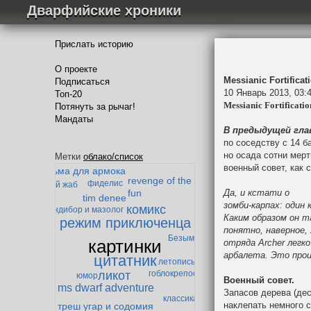
Дварфийские хроники
Прислать историю
О проекте
Messianic Fortific
Подписаться
10 Январь 2013, 03:
Топ-20
Messianic Fortificatio
Потянуть за рычаг!
Мандаты
В предыдущей гла
по соседству с 14 б
теория
забытая тварь
но осада сотни мер
Метки
облако/список
превосходства
дварф-параноик
военный совет, как 
тюрьма для армока
revenge of the
фиделис
ленивый жаб
Да, и кстати о
fun
tim denee
зомби-карпах: один 
комикс
гандибор и мазолог
Каким образом он т
режим приключенца
понятно, наверное,
Безымянный
картинки
отряда
Archer
легко
арбалета. Это прои
цитатник
летопись
ликот
гоблокрепость
юмор
Военный совет.
ms dwarf adventure
Запасов дерева (дес
классика
наклепать немного 
треш угар и содомия