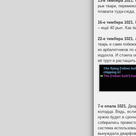
15-е тимбера 1021.
Н
рык твари, перемеж
плавала туда-сюда, 
16-е тимбера 1021.
– ещё 40 рыл. Как б
22-е тимбера 1021.
тварь и сами побежа
из арбалетчиков по
издохла. И стоила о
её труп и растащить
7-е опала 1021.
Двар
колодца. Ведь, если
нужно будет в срочн
собирались провести
система использова
вынуждала дварфов 