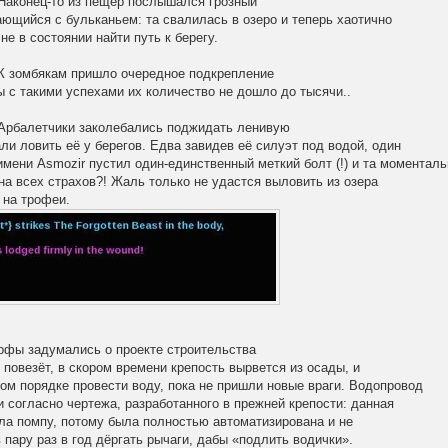
аконец-то из пещер послышался грозный
ающийся с бульканьем: та свалилась в озеро и теперь хаотично
не в состоянии найти путь к берегу.
К зомбякам пришло очередное подкрепление
ы с такими успехами их количество не дошло до тысячи..
Арбалетчики заколебались поджидать ленивую
ли ловить её у берегов. Едва завидев её силуэт под водой, один
 имени
Asmozir
пустил один-единственный меткий болт (!) и та моменталь
на всех страхов?! Жаль только не удастся выловить из озера
 на трофеи.
фы задумались о проекте строительства
 повезёт, в скором времени крепость вырвется из осады, и
ом порядке провести воду, пока не пришли новые враги. Водопровод
 согласно чертежа, разработанного в прежней крепости: данная
ла помпу, потому была полностью автоматизирована и не
пару раз в год дёргать рычаги, дабы «подлить водички».