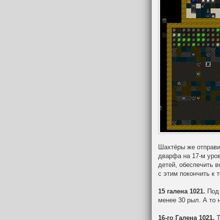
Шахтёры же отправи
дварфа на 17-м уров
детей, обеспечить 
с этим покончить к 
15 галена 1021.
Под 
менее 30 рыл. А то 
16-го Галена 1021.
Т