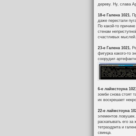
дереву. Ну, слава А
18-е Галена 1021.
Пр
даже перестали пуга
По какой-то причин
стенам неприступной
счастливых мыслей
23-е Галена 1021.
Ре
фигурка какого-то з
соорудил артефактн
6-е лаймстоуна 102
зомби снова стоят т
их воскрешает некро
22-е лаймстоуна 10
элементов ловушек.
раскапывать его за
тетраэдрита и гален
свинца.