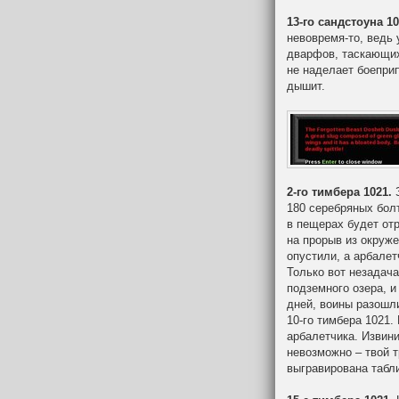
13-го сандстоуна 10
невовремя-то, ведь
дварфов, таскающих
не наделает боеприп
дышит.
2-го тимбера 1021.
З
180 серебряных болт
в пещерах будет отр
на прорыв из окруж
опустили, а арбале
Только вот незадача
подземного озера, 
дней, воины разошли
10-го тимбера 1021.
арбалетчика. Извини
невозможно – твой т
выгравирована табли