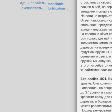
отомстить за своег
адъ и погибель
messianic
воинов в бой, на ве
монахокрепость
fortification
увядание и смерть о
история одного эльфа
Падение
Но если не встречат
олотой век дварфийской поэзии
Мазарбула
Ответ напросился с
ополчения, предлож
входе и впускаем ме
на
enormous
silver
c
Вот только где найт
количества компонен
деревом на поверхно
будут обнаружены 
солнечного света, и
оружейных ловушек,
этого потребуется о
ж, займёмся поиска
4-го слейта 1021.
Ша
уровне. Они хотели 
напоролись на пеще
до 37 уровня в сам
крепости сразу две 
деревья, и большое 
может реализоваться
Проход замуровали 