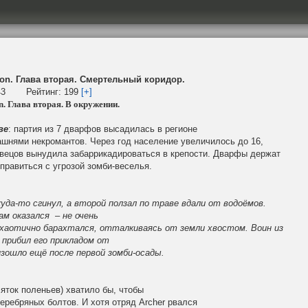
ation. Глава вторая. Смертельный коридор.
43
Рейтинг:
199
[+]
n.
Глава вторая. В окружении.
ве
: партия из 7 дварфов высадилась в регионе
ашнями некромантов. Через год население увеличилось до 16,
твецов вынудила забаррикадироваться в крепости. Дварфы держат
справиться с угрозой зомби-веселья.
куда-то сгинул, а второй ползал по траве вдали от водоёмов.
ам оказался – не очень
 хаотично барахтался, отталкиваясь от земли хвостом. Воин из
 прибил его прикладом от
зошло ещё после первой зомби-осады.
яток поленьев) хватило бы, чтобы
серебряных болтов. И хотя отряд
Archer
рвался