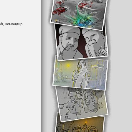
sh
, командир