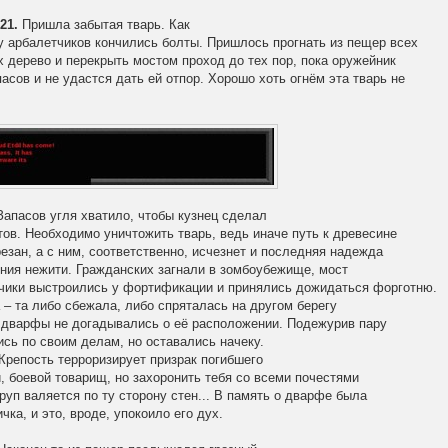
21.
Пришла забытая тварь. Как
 у арбалетчиков кончились болты. Пришлось прогнать из пещер всех
 дерево и перекрыть мостом проход до тех пор, пока оружейник
асов и не удастся дать ей отпор. Хорошо хоть огнём эта тварь не
апасов угля хватило, чтобы кузнец сделал
ов. Необходимо уничтожить тварь, ведь иначе путь к древесине
езан, а с ним, соответственно, исчезнет и последняя надежда
ения нежити. Гражданских загнали в зомбоубежище, мост
тчики выстроились у фортификации и принялись дожидаться форготню.
 – та либо сбежала, либо спряталась на другом берегу
и дварфы не догадывались о её расположении. Подежурив пару
сь по своим делам, но оставались начеку.
 Крепость терроризирует призрак погибшего
, боевой товарищ, но захоронить тебя со всеми почестями
руп валяется по ту сторону стен... В память о дварфе была
чка, и это, вроде, упокоило его дух.