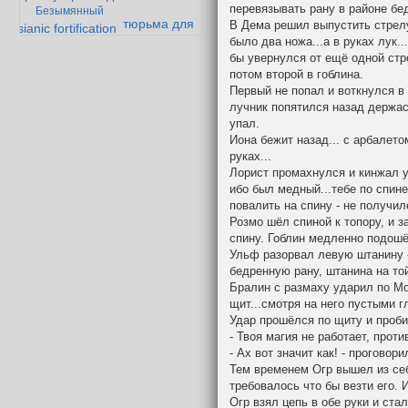
перевязывать рану в районе бе
Безымянный
тюрьма для
В Дема решил выпустить стрелу 
essianic fortification
армока
было два ножа...а в руках лук.
дварф-параноик
бы увернулся от ещё одной стр
гандибор и мазолог
потом второй в гоблина.
Первый не попал и воткнулся в 
лучник попятился назад держас
упал.
Иона бежит назад... с арбалето
руках...
Лорист промахнулся и кинжал 
ибо был медный...тебе по спине
повалить на спину - не получил
Розмо шёл спиной к топору, и з
спину. Гоблин медленно подошё
Ульф разорвал левую штанину -
бедренную рану, штанина на то
Бралин с размаху ударил по Мо
щит...смотря на него пустыми г
Удар прошёлся по щиту и пробил
- Твоя магия не работает, проти
- Ах вот значит как! - проговори
Тем временем Огр вышел из себя
требовалось что бы везти его. 
Огр взял цепь в обе руки и ста