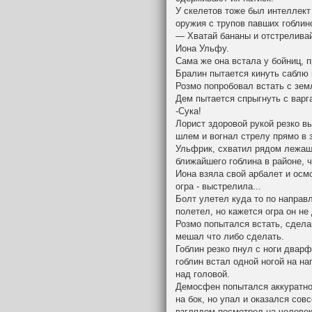
У скелетов тоже был интеллект
оружия с трупов павших гоблин
— Хватай бананы и отстрелива
Иона Ульфу.
Сама же она встала у бойниц, п
Бралин пытается кинуть саблю 
Розмо попробовал встать с зем
Дем пытается спрыгнуть с варга
-Сука!
Лорист здоровой рукой резко в
шлем и вогнал стрелу прямо в 
Ульфрик, схватил рядом лежащ
ближайшего гоблина в районе, 
Иона взяла свой арбалет и осм
огра - выстрелила...
Болт улетел куда то по направл
полетел, но кажется огра он не
Розмо попытался встать, сдела
мешал что либо сделать.
Гоблин резко пнул с ноги дварфа
гоблин встал одной ногой на н
над головой.
Демосфен попытался аккуратно 
на бок, но упал и оказался сов
взглядом посмотрел на человек