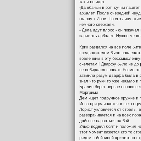
так и не идёт.
-Да ебаный в рот, сучий паштет
арбалет. После очередной неуд
голову к Ионе. По его лицу отч
немного сверкали.
- Дела идут плохо - он покачал
заряжать арбалет- Нужно менят
Крик раздался на все поле битв
предводителем было наплевать 
вовлечены в эту бессмысленну
скелетам ! Дварфу было не до
не собирался спасать Розмо от
затмила разум дварфа была в р
знал что руки то уже небыло и п
Бралин берёт первое попавшеес
Моргрима
Дем ищет подручное оружие и п
Иона прицеливается в шею огру
Лорист уклоняется от стрелы, е
разворачивается и на всех пора
дабы не нарваться на бой.
Ульф поднял болт и положил на
этот момент кажется кто то стр
рядом с бойницей прилетела ст