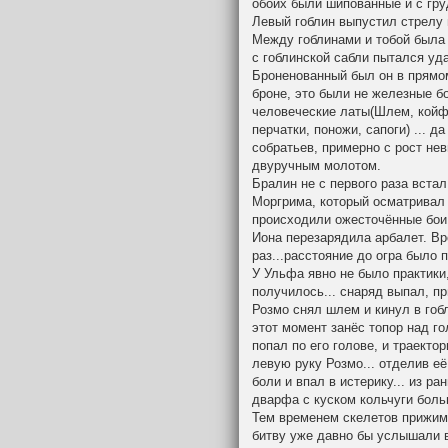
обоих были шипованные и с гру
Левый гоблин выпустил стрелу в
Между гоблинами и тобой была 
с гоблинской сабли пытался уд
Броненованный был он в прямом
броне, это были не железные б
человеческие латы(Шлем, койф,
перчатки, поножи, сапоги) ... д
собратьев, примерно с рост нев
двуручным молотом.
Бралин не с первого раза вста
Моргрима, который осматривал 
происходили ожесточённые бои
Иона перезарядила арбалет. В
раз...расстояние до огра было 
У Ульфа явно не было практики,
получилось... снаряд выпал, пр
Розмо снял шлем и кинул в гобл
этот момент занёс топор над г
попал по его голове, и траекто
левую руку Розмо... отделив е
боли и впал в истерику... из р
дварфа с куском кольчуги боль
Тем временем скелетов прижима
битву уже давно бы услышали в