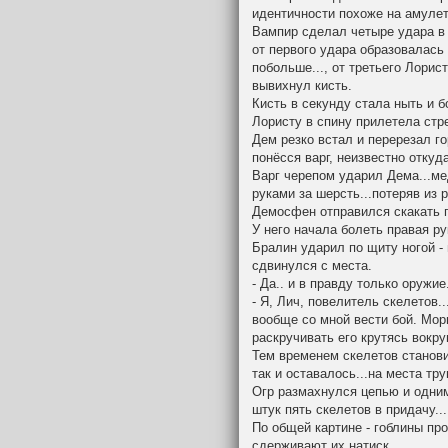
идентичности похоже на амулет
Вампир сделал четыре удара в 
от первого удара образовалась
побольше..., от третьего Лорист
вывихнул кисть.
Кисть в секунду стала ныть и бо
Лористу в спину прилетела стре
Дем резко встал и перерезал гор
понёсся варг, неизвестно откуд
Варг черепом ударил Дема...ме
руками за шерсть...потеряв из 
Демосфен отправился скакать п
У него начала болеть правая ру
Бралин ударил по щиту ногой -
сдвинулся с места.
- Да.. и в правду только оружие
- Я, Лич, повелитель скелетов.
вообще со мной вести бой. Мор
раскручивать его крутясь вокруг
Тем временем скелетов станови
так и оставалось...на места тр
Огр размахнулся цепью и одним
штук пять скелетов в придачу...
По общей картине - гоблины пр
сдерживают их натиск.