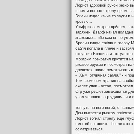
Лорист здоровой рукой резко в
шлем и вогнал стрелу прямо в 
Гоблин издал какие то звуки и 
кровью...
Ульфрик осмотрел арбалет, кот
заряжен. Дварф начал вкладыва
знакомые... ибо сам он не умел
Бралин кинул саблю в голову М
сабля попала в плечё и застря
отпустил Бралина и тот улетел 
Моргрим прекратил крутится на
ржавое оружие и посмотрел на 
доспехах, начал осматривать в
- "Хмм, отличная сабля." - и п
Тем временем Бралин на своём 
скелет упав - встал, посмотрел
Огр уже решил замахиватся для
упал человек - огр удивился и 
топнуть на него ногой, с пьяны
Дем пытается рывком побежать 
Лорист вогнал стрелу ещё глуб
смог её вытащить. После этого
осматриваться.