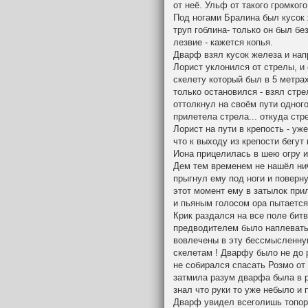
от неё. Ульф от такого громкого
Под ногами Бралина был кусок 
труп гоблина- только он был бе
лезвие - кажется копья.
Дварф взял кусок железа и нап
Лорист уклонился от стрелы, и 
скелету который был в 5 метрах 
только остановился - взял стре
оттолкнул на своём пути одного
прилетела стрела... откуда стр
Лорист на пути в крепость - уж
что к выходу из крепости бегу
Иона прицелилась в шею огру и
Дем тем временем не нашёл нич
прыгнул ему под ноги и поверн
этот момент ему в затылок прил
и пьяным голосом ора пытается
Крик раздался на все поле битв
предводителем было наплевать 
вовлечены в эту бессмысленну
скелетам ! Дварфу было не до
не собирался спасать Розмо от
затмила разум дварфа была в р
знал что руки то уже небыло и п
Дварф увидел всеголишь топор 