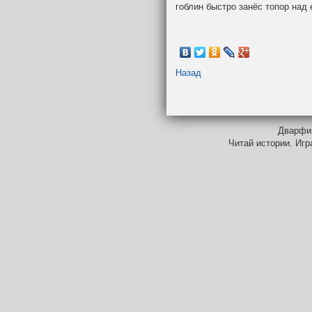
гоблин быстро занёс топор над 
Назад
Дварфий
Читай истории. Игр