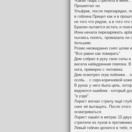
-Какая тварь стреляла в меня...
Прошептал он.
Ульфрик, после перезарядки, п
в гоблина.Прицел как и в прошл
не того что рядом, а в того что
Бралин пытается встать и поиск
Иона начала перезаряжать арба
пытаясь понять, промазала ли 
большим.
Розмо неожиданно снял шлем и 
"Все равно как помирать"
Дем собрал в руку свои силы и 
висела набедренная повязка. В 
нога, примерно с человека.
Дем осмотрел огра поближе... 
особь... с серо-коричневой кож
В руках у него была цепь, кото
виднелся ошейник - который д
"в узде".
Лорист вогнал стрелу ещё глуб
смог её вытащить. После этого
осматриваться.
Лорист нашёл в метрах 10 двух
стреляли из луков в противнико
Левый гоблин целился в тебя, п