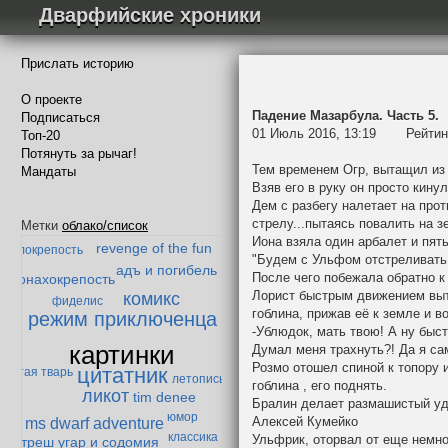
Дварфийские хроники
Прислать историю
О проекте
Падение Мазарбула. Часть 5.
Подписаться
01 Июль 2016, 13:19
Рейтин
Топ-20
Потянуть за рычаг!
Падение Мазарбула
Тем временем Огр, вытащил из 
Мандаты
Взяв его в руку он просто кинул
золотой век дварфийской поэзии
Дем с разбегу налетает на прот
я одного эльфа
стрелу...пытаясь повалить на 
теория превосходства
Метки
облако/список
енивый жаб
Иона взяла один арбалет и пят
revenge of the fun
гоблокрепость
"Будем с Ульфом отстреливать
адъ и погибель
После чего побежала обратно к
монахокрепость
Лорист быстрым движением выт
комикс
фиделис
гоблина, прижав её к земле и в
режим приключенца
-Ублюдок, мать твою! А ну быст
картинки
Думал меня трахнуть?! Да я сам
Розмо отошел спиной к топору и
цитатник
абытая тварь
летопись
гоблина , его поднять.
ликот
tim denee
Бралин делает размашистый уда
юмор
Алексей Кумейко
ms dwarf adventure
классика
Ульфрик, оторвал от еще немно
треш угар и содомия