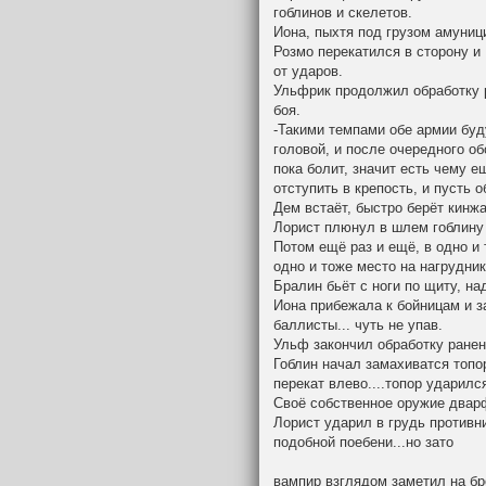
гоблинов и скелетов.
Иона, пыхтя под грузом амуниц
Розмо перекатился в сторону и 
от ударов.
Ульфрик продолжил обработку 
боя.
-Такими темпами обе армии буд
головой, и после очередного об
пока болит, значит есть чему ещ
отступить в крепость, и пусть 
Дем встаёт, быстро берёт кинж
Лорист плюнул в шлем гоблину 
Потом ещё раз и ещё, в одно и 
одно и тоже место на нагрудник
Бралин бьёт с ноги по щиту, на
Иона прибежала к бойницам и з
баллисты... чуть не упав.
Ульф закончил обработку ранен
Гоблин начал замахиватся топо
перекат влево....топор ударилс
Своё собственное оружие дварф
Лорист ударил в грудь противни
подобной поебени...но зато
вампир взглядом заметил на бр