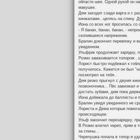
области шеи. Одной рукой он на
макушке.
Дем заходит сзади варга и с ра
кинжалами...целясь на спину. Д
Иона со всех ног бросилась со 
- Я банан, банан, банан, - неп
скопившееся напряжение.
Бралин докончил перевязку и в
увиденном.
Ульфрик продолжает зарядку, п
Розмо замахивается топором , 
Лорист быстро подбежал к гобл
получилось. Кажется он был "на
посмотрел на тебя..
Дем резко прыгнул с двумя кинж
позвоночника... Пёс завизжал и
достать зубами, дем пока держи
Иона добежала до баллисты и п
Бралин увидя увиденного не сра
Лориста и Дема которые помога
происходящее.
Ульф закончил перезарядку, пр
В Розмо влетел череп, прям в т
за спины...
Черепушка попала в топор и уд