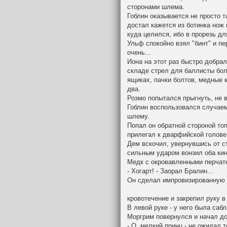
сторонами шлема.
Гоблин оказывается не просто т
достал кажется из ботинка нож и
куда целился, ибо в прорезь для
Ульф спокойно взял "бинт" и п
очень...
Иона на этот раз быстро добрал
складе стрел для баллисты бол
ящиках, пачки болтов, медные 
два.
Розмо попытался прыгнуть, не 
Гоблин воспользовался случаем
шлему.
Попал он обратной стороной то
прилегал к дварфийской голове..
Дем вскочил, увернувшись от с
сильным ударом вонзил оба кин
Медк с окровавленными перчат
- Хогарт! - Заорал Бралин...
Он сделал импровизированную п
кровотечение и закрепил руку 
В левой руке - у него была сабл
Моргрим повернулся и начал до
- О, мелкий принц - не ожидал 