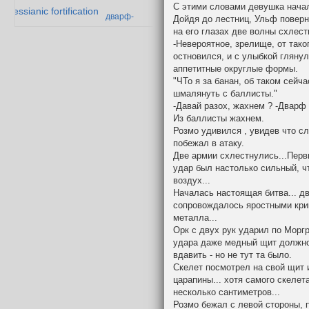
С этими словами девушка нача
messianic fortification
дварф-
Дойдя до лестниц, Ульф поверн
параноик
ория превосходства
на его глазах две волны схлест
-Невероятное, зрелище, от тако
Падение
ек дварфийской поэзии
остновился, и с улыбкой гляну
Мазарбула
аппетитные округлые формы.
"ЧТо я за банан, об таком сейч
шмалянуть с баллисты."
-Давай разох, жахнем ? -Дварф 
Из баллисты жахнем.
Розмо удивился , увидев что с
побежал в атаку.
Две армии схлестнулись...Перв
удар был настолько сильный, чт
воздух...
Началась настоящая битва... дв
сопровождалось яростными крик
металла...
Орк с двух рук ударил по Моргр
удара даже медный щит должно
вдавить - но не тут та было.
Скелет посмотрел на свой щит 
царапины... хотя самого скелет
несколько сантиметров...
Розмо бежал с левой стороны, п