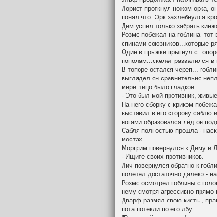
Лорист проткнул ножом орка, он
понял что. Орк захлебнулся кро
Дем успел только забрать кинж
Розмо побежал на гоблина, тот 
спинами союзников...которые р
Один в прыжке прыгнул с топор
пополам...скелет развалился в 
В топоре остался череп... гобл
выглядел он сравнительно непло
мере лицо было гладкое.
- Это был мой противник, живые
На него сборку с криком побежа
выставил в его сторону саблю и 
ногами образовался лёд он под
Сабля полностью прошла - наскв
местах.
Моргрим повернулся к Дему и Л
- Ищите своих противников.
Лич повернулся обратно к гоблин
полетел достаточно далеко - на
Розмо осмотрел гоблины с голо
нему смотря агрессивно прямо в
Дварф размял свою кисть , прав
пота потекли по его лбу .