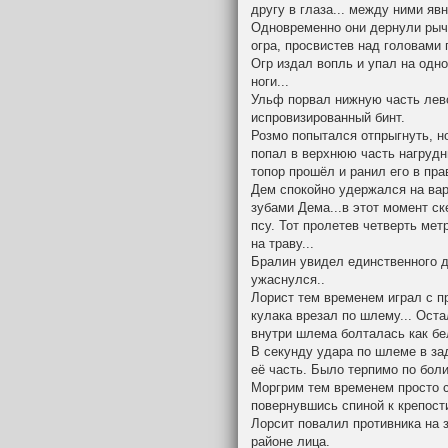
другу в глаза... между ними яв
Одновременно они дернули рыч
огра, просвистев над головами г
Огр издал вопль и упал на одно
ноги...
Ульф порвал нижную часть лево
испровизированный бинт.
Розмо попытался отпрыгнуть, но
попал в верхнюю часть нагрудн
топор прошёл и ранил его в прав
Дем спокойно удержался на варг
зубами Дема...в этот момент ск
псу. Тот пролетев четверть мет
на траву...
Бралин увидел единственного дл
ужаснулся..
Лорист тем временем играл с п
кулака врезал по шлему... Ост
внутри шлема болталась как бе
В секунду удара по шлеме в за
её часть. Было терпимо по боли
Моргрим тем временем просто ст
повернувшись спиной к крепост
Лорсит повалил противника на 
районе лица.