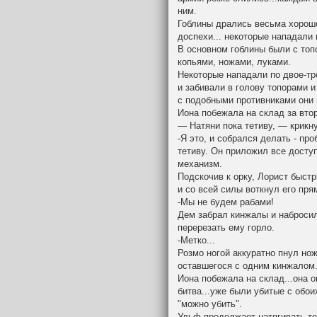
ним.
Гоблины дрались весьма хорошо
доспехи... некоторые нападали 
В основном гоблины были с топ
копьями, ножами, луками.
Некоторые нападали по двое-тро
и забивали в голову топорами 
с подобными противниками они 
Иона побежала на склад за вто
— Натяни пока тетиву, — крикн
-Я это, и собрался делать - п
тетиву. Он приложил все досту
механизм.
Подскочив к орку, Лорист быс
и со всей силы воткнул его пря
-Мы не будем рабами!
Дем забрал кинжалы и набросил
перерезать ему горло.
-Метко...
Розмо ногой аккуратно пнул нож
оставшегося с одним кинжалом
Иона побежала на склад...она 
битва...уже были убитые с обои
"можно убить".
Ульф продолжает натягивать те