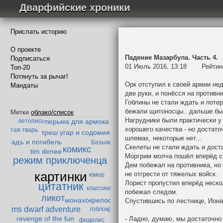
Дварфийские хроники
Прислать историю
О проекте
Падение Мазарбула. Часть 4.
Подписаться
01 Июль 2016, 13:18
Рейтин
Топ-20
Потянуть за рычаг!
Орк отступил к своей армии нед
Мандаты
две руки, и понёсся на противни
Гоблины не стали ждать и поте
дибор и мазолог
история одного эльфа
бежали щитоносцы.. дальше бы
ленивый жаб
Метки
облако/список
Нагрудники были практически у
летопись
тюрьма для армока
хорошего качества - но достато
абытая тварь
треш угар и содомия
шлемах, некоторые нет...
адъ и погибель
Безымянный
Скелеты не стали ждать и дост
комикс
tim denee
Моргрим молча пошёл вперёд с
режим приключенца
Дем побежал на противника, но 
картинки
не отгрести от тяжелых войск.
юмор
Лорист пропустил вперёд неско
цитатник
классика
побежал следом.
ликот
монахокрепость
Спустившись по лестнице, Иона
ms dwarf adventure
гоблокрепость
revenge of the fun
- Ладно, думаю, мы достаточно
фиделис