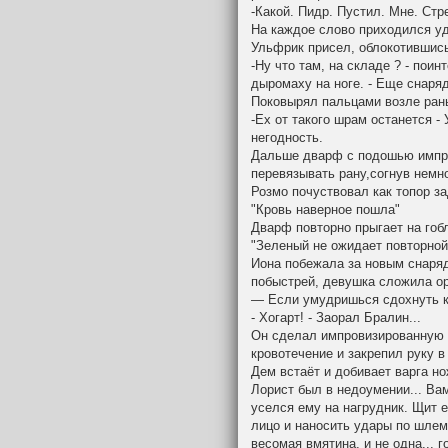
-Какой. Пидр. Пустил. Мне. Стр
На каждое слово приходился уд
Ульфрик присел, облокотившись
-Ну что там, на складе ? - пои
дыромаху на ноге. - Еще снаря
Поковырял пальцами возле ран
-Ех от такого шрам останется -
негодность.
Дальше дварф с подошью импро
перевязывать рану,согнув немно
Розмо почуствовал как топор за
"Кровь наверное пошла"
Дварф повторно прыгает на гобл
"Зеленый не ожидает повторной
Иона побежала за новым снаря
побыстрей, девушка сложила ор
— Если умудришься сдохнуть к
- Хогарт! - Заорал Бралин...
Он сделал импровизированную п
кровотечение и закрепил руку 
Дем встаёт и добивает варга но
Лорист был в недоумении... Ва
уселся ему на нагрудник. Щит е
лицо и наносить удары по шлем
весомая вмятина, и не одна... 