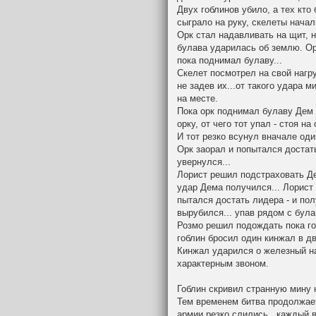
Двух гоблинов убило, а тех кто 
сыграло на руку, скелеты нача
Орк стал надавливать на щит, 
булава ударилась об землю. Ор
пока поднимал булаву...
Скелет посмотрел на свой нагр
не задев их...от такого удара 
на месте.
Пока орк поднимал булаву Дем 
орку, от чего тот упал - стоя на
И тот резко всунул вначале оди
Орк заорал и попытался достат
увернулся...
Лорист решил подстраховать Д
удар Дема получился... Лорист в
пытался достать лидера - и пол
вырубился... упав рядом с була
Розмо решил подождать пока г
гоблин бросил один кинжал в дв
Кинжал ударился о железный на
характерным звоном.
Гоблин скривил странную мину 
Тем временем битва продолжае
армии резко слились...каждый 