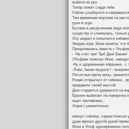
выбило из рук.
Топор лежит сзади тебя.
Гоблин улыбнулся и направился 
Тем временем моргрим на расто
руки в огра.
Булава в расрученном виде пол
существу и сломалась, только 
Огр заорал и попытался избавитс
Увидев огра, Иона поняла, что 
Прицелившись вместе с Ульфом
– На счёт три! Три! Два! Банан!
УЛьфрик помогал Ионе, наводить
-Ну и здоровенная образина - с
-Лови, банан мудила ! - выкрик
После выстрела ионы, принялся
Розмо отпрыгнул от гоблина , пр
придавить своей массой.
Дем старается удержатся на ва
Бралин выбегает на поверхност
ищет противника...
Лорист уважительно
кивнул гоблину, саркастически 
дури врезал другой рукой прям
Иона и Ульф одновременно поло