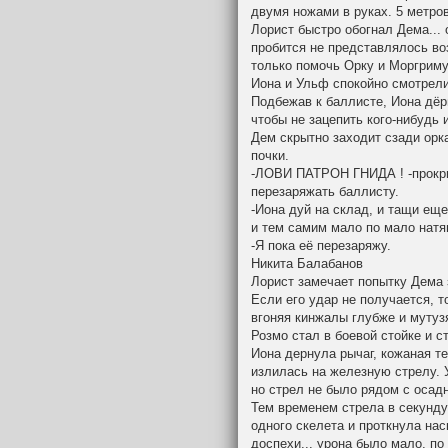
двумя ножами в руках. 5 метров
Лорист быстро обогнал Дема... 
пробится не представлялось во
только помочь Орку и Моргриму.
Иона и Ульф спокойно смотрели 
Подбежав к баллисте, Иона дёрн
чтобы не зацепить кого-нибудь 
Дем скрытно заходит сзади орк
почки.
-ЛОВИ ПАТРОН ГНИДА ! -прокри
перезаряжать баллисту.
-Иона дуй на склад, и тащи ещ
и тем самим мало по мало натяг
-Я пока её перезаряжу.
Никита Балабанов
Лорист замечает попытку Дема з
Если его удар не получается, т
вгоняя кинжалы глубже и мутуз
Розмо стал в боевой стойке и с
Иона дернула рычаг, кожаная т
излилась на железную стрелу. 
но стрел не было рядом с осад
Тем временем стрела в секунду
одного скелета и проткнула нас
доспехи... урона было мало, по