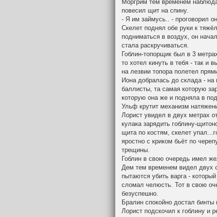
Моргрим тем временем наблюда
повесил щит на спину.
- Я им займусь.. - проговорил о
Скелет поднял обе руки к тяжё
подниматься в воздух, он нача
стала раскручиваться.
Гоблин-топорщик был в 3 метрах
то хотел кинуть в тебя - так и
на лезвии топора полетел прям
Иона добралась до склада - на
баллисты, та самая которую зар
которую она же и подняла в под
Ульф крутит механизм натяжения
Лорист увидел в двух метрах от
кулака зарядить гоблину-щитоно
щита по костям, скелет упал...
яростно с криком бьёт по череп
трещины.
Гоблин в свою очередь имел же
Дем тем временем видел двух 
пытаются убить варга - который
сломал челюсть. Тот в свою оче
безуспешно.
Бралин спокойно достал бинты 
Лорист подскочил к гоблину и р