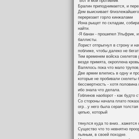
"Вот и мой противник"
Бралин приподнимается, и перев
Дем выискивает близлежайшего 
перерезает горло кинжалами
Иона рыщет по складам, собира
найти.
-Я банан - прошипел Ульфрик, 
баллисты.
Лорист отпрыгнул в строну и на
поближе, чтобы далеко не бегат
Тем временем войска скелетов 
везде примята, окроплена кров
Валялось пока что мало трупов,
Две армии влились в одну и про
которые не пробивали скелеты б
бессмертность - хотя половина 
ибо знала что делала.
Гоблинов наоборот - как будто 
Со стороны начала плато показ
огр...у него была серая толста
цепью, который
тянулся куда то вниз...кажется 
Существо что то невнятно проо
пьяным, в своей походке.