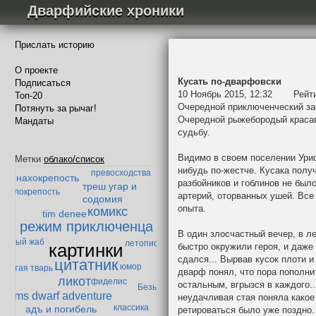
Дварфийские хроники
Прислать историю
О проекте
Кусать по-дварфовски
Подписаться
10 Ноябрь 2015, 12:32
Рейт
Топ-20
Очередной приключенческий за
Потянуть за рычаг!
Очередной рыжебородый краса
Мандаты
судьбу.
золотой век дварфийской поэзии
Видимо в своем поселении Ури
Метки
облако/список
теория
дварф-параноик
нибудь по-жестче. Кусака полу
превосходства
монахокрепость
разбойников и гоблинов не был
треш угар и
гоблокрепость
артерий, оторванных ушей. Все
содомия
опыта.
комикс
tim denee
режим приключенца
В один злосчастный вечер, в л
енивый жаб
летопись
картинки
быстро окружили героя, и даже 
сдался... Вырвав кусок плоти и
цитатник
юмор
абытая тварь
дварф понял, что пора пополни
ликот
фиделис
остальным, вгрызся в каждого..
Безымянный
ms dwarf adventure
неудачливая стая поняла какое
классика
адъ и погибель
ретироваться было уже поздно