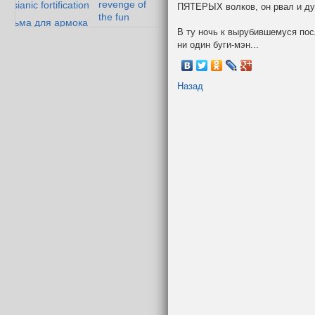
revenge of
essianic fortification
ПЯТЕРЫХ волков, он рвал и ду
the fun
тюрьма для армока
гандибор и
В ту ночь к вырубившемуся по
ория одного эльфа
мазолог
ни один буги-мэн...
ние Мазарбула
Назад