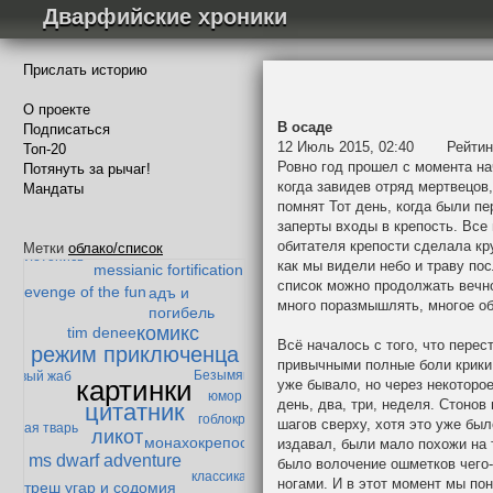
Дварфийские хроники
Прислать историю
О проекте
В осаде
Подписаться
12 Июль 2015, 02:40
Рейтин
Топ-20
Ровно год прошел с момента на
Потянуть за рычаг!
когда завидев отряд мертвецов
Мандаты
Падение Мазарбула
помнят Тот день, когда были пе
заперты входы в крепость. Все 
история
гандибор и мазолог
обитателя крепости сделала кру
Метки
облако/список
одного эльфа
летопись
как мы видели небо и траву пос
messianic fortification
список можно продолжать вечно
revenge of the fun
адъ и
много поразмышлять, многое 
погибель
комикс
tim denee
Всё началось с того, что пере
режим приключенца
привычными полные боли крики 
Безымянный
енивый жаб
картинки
уже бывало, но через некоторо
юмор
день, два, три, неделя. Стоно
цитатник
гоблокрепость
шагов сверху, хотя это уже было
бытая тварь
ликот
монахокрепость
издавал, были мало похожи на 
ms dwarf adventure
было волочение ошметков чего
классика
ногами. И в этот момент мы по
треш угар и содомия