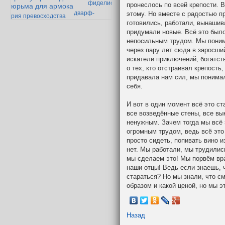
фиделис
пронеслось по всей крепости. В
тюрьма для армока
дварф-
этому. Но вместе с радостью п
теория превосходства
параноик
готовились, работали, вынашив
век дварфийской поэзии
придумали новые. Всё это было
непосильным трудом. Мы понима
через пару лет сюда в заросши
искатели приключений, богатст
о тех, кто отстраивал крепость
придавала нам сил, мы понимал
себя.
И вот в один момент всё это с
все возведённые стены, все вы
ненужным. Зачем тогда мы всё 
огромным трудом, ведь всё это
просто сидеть, попивать вино 
нет. Мы работали, мы трудились.
мы сделаем это! Мы порвём вра
наши отцы! Ведь если знаешь, 
стараться? Но мы знали, что см
образом и какой ценой, но мы 
Назад