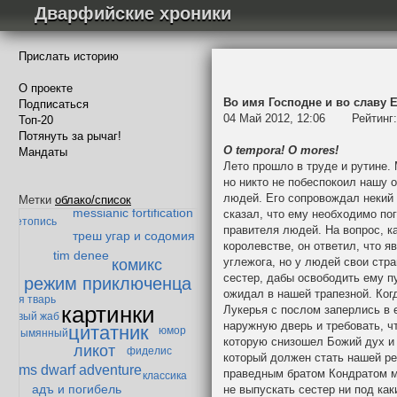
Дварфийские хроники
Прислать историю
О проекте
Во имя Господне и во славу Е
Подписаться
04 Май 2012, 12:06
Рейтинг
Топ-20
Потянуть за рычаг!
O tempora! O mores!
Мандаты
Падение Мазарбула
Лето прошло в труде и рутине.
но никто не побеспокоил нашу 
дварф-параноик
стория одного эльфа
людей. Его сопровождал некий 
Метки
облако/список
messianic fortification
сказал, что ему необходимо по
летопись
правителя людей. На вопрос, к
треш угар и содомия
королевстве, он ответил, что я
tim denee
углежога, но у людей свои стра
комикс
сестер, дабы освободить ему п
режим приключенца
ожидал в нашей трапезной. Ког
ытая тварь
картинки
Лукерья с послом заперлись в е
енивый жаб
наружную дверь и требовать, ч
цитатник
юмор
Безымянный
которую снизошел Божий дух и 
ликот
фиделис
который должен стать нашей ре
ms dwarf adventure
праведным братом Кондратом м
классика
адъ и погибель
не выпускать сестер ни под ка