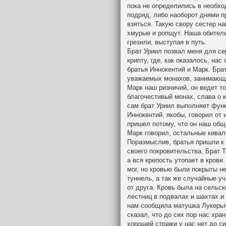
пока не определились в необхо
подряд, либо наоборот днями пр
взяться. Такую свору сестер н
хмурые и ропщут. Наша обитель
грезили, выступая в путь.
Брат Уриил позвал меня для се
крипту, где, как оказалось, на
братья Иннокентий и Марк. Бра
уважаемых монахов, занимающи
Марк наш ризничий, он ведет т
благочестивый монах, слава о 
сам брат Уриил выполняет функ
Иннокентий, якобы, говорил от 
пришел потому, что он наш общи
Марк говорил, остальные кива
Поразмыслив, братья пришли к 
своего покровительства. Брат 
а вся крепость утопает в крови
мог, но кровью были покрыты не
туннель, а так же случайные у
от друга. Кровь была на сельс
лестниц в подвалах и шахтах и 
нам сообщила матушка Лукерья.
сказал, что до сих пор нас хра
хорошей стражи у нас нет до си