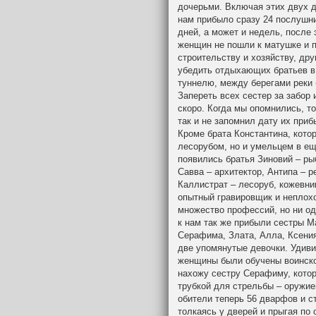
дочерьми. Включая этих двух д
нам прибыло сразу 24 послушни
дней, а может и недель, после 
женщин не пошли к матушке и п
строительству и хозяйству, дру
убедить отдыхающих братьев в 
туннелю, между берегами реки 
Запереть всех сестер за забор
скоро. Когда мы опомнились, то
так и не запомнил дату их приб
Кроме брата Константина, кото
лесорубом, но и умельцем в ещ
появились братья Зиновий – рыб
Савва – архитектор, Антипа – ре
Каллистрат – лесоруб, кожевни
опытный гравировщик и неплохо
множество профессий, но ни о
к нам так же прибыли сестры М
Серафима, Злата, Алла, Ксения
две упомянутые девочки. Удиви
женщины были обучены воинско
нахожу сестру Серафиму, котор
трубкой для стрельбы – оружи
обители теперь 56 дварфов и с
толкаясь у дверей и прыгая по