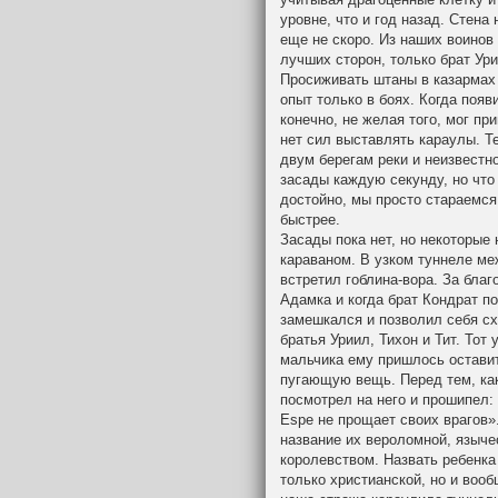
уровне, что и год назад. Стена
еще не скоро. Из наших воинов
лучших сторон, только брат Ур
Просиживать штаны в казармах 
опыт только в боях. Когда появ
конечно, не желая того, мог пр
нет сил выставлять караулы. Т
двум берегам реки и неизвестн
засады каждую секунду, но что
достойно, мы просто стараемся
быстрее.
Засады пока нет, но некоторые
караваном. В узком туннеле ме
встретил гоблина-вора. За бла
Адамка и когда брат Кондрат п
замешкался и позволил себя сх
братья Уриил, Тихон и Тит. Тот
мальчика ему пришлось остави
пугающую вещь. Перед тем, как
посмотрел на него и прошипел:
Espe не прощает своих врагов»
название их вероломной, языче
королевством. Назвать ребенка
только христианской, но и воо