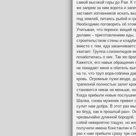
самой высокой горы до Рая. К т
же запрем за ним ворота и зап
заставит изгнанников искать в
под землей, питаясь рыбой и гр
Необходимо поговорить об этом
Учитывая, что перенос вещей 
делами – приготовлением еды, 
строительством стены и кладб
вместе с тем, еда заканчиваетс
хватает. Группа слизнелюдов 
позаботилась о них. Так же бр
Кажется, его навык обращения 
не покидает меня и обитель выг
на то, что труп вора-гоблина да
кровь. Огромные лужи везде, да
трапезной полностью залит кро
становится никак не меньше, н
Когда прибыли новые послушник
Шалва, снова муженек привел 
сулит нам добра. В этот раз мы
во блуд, как в прошлый раз». О
чрезвычайно длинной бородой, 
собой невероятно тощую, но жи
получили имена Константин и Г
раз к нам прибыли сразу три с