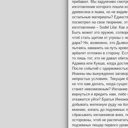
прибавил. Мы задумчиво смотри
изготовление которого пошли ко
древесина и яшма, но не видим 
остальные материалы? Единстве
посмотрел на свое творение, э
изготовлении – Sodel Lilar. Ка
Быть может это оружие, сотвор
чтоб стать щитом от угрозы с н
дара? Но, возможно, это Дьявол
пытаясь заманить на путь кров
арбалет отложен в сторону. Если
то лишь тот, кто не давал обет
Адамка или Кукша, когда дости
После событий с одержимостью
Иоанны мы вынужденно заговори
непростых условиях. Текущие 
но что нам делать, когда суще
станет невозможным? Изгнание 
вернуться и вредить нам, либо 
откажется уйти? Братья Инноке
добывать железную руду на боль
мнению, копать до подземных п
сбрасывать изгнанников вниз, 
осторожны, чтоб не распечатать
подземных пещер первого уровн