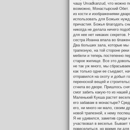
чашу Urvadkanzud, что можно п
возможно, Монастырский Обет.
из кости и изображениями двар
использовать для Божьих нужд,
причастия. Божья благодать сн
никогда не делала ничего подоб
для нее нет никаких секретов. 
сестра Иоанна впала во блажен
Два больших зала, которые мы
трапезную, на той стороне рек
мебели и теперь постепенно пе
старое жилище. Все это доволь
не так уж много, мы сбрасываем
как только одни ее съедают, н
отправился на охоту и добыл го
переноской вещей и строительс
сгнила во дворе. Пришлось сня
смог забить какую-то из нашей
Маленький Кукша растет весел
его забавам в монастыре? Сред
его, ни много ни мало, своим д
новой трапезной, к нему поспе
Я не удивился, заметив среди 
участвовал в веселье. Бывает т
повеселиться, но время ли для