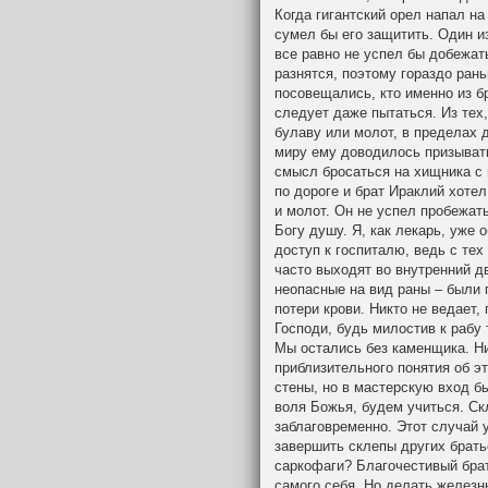
Когда гигантский орел напал на
сумел бы его защитить. Один из
все равно не успел бы добежат
разнятся, поэтому гораздо ран
посовещались, кто именно из б
следует даже пытаться. Из тех
булаву или молот, в пределах 
миру ему доводилось призывать
смысл бросаться на хищника с 
по дороге и брат Ираклий хотел
и молот. Он не успел пробежать
Богу душу. Я, как лекарь, уже
доступ к госпиталю, ведь с тех
часто выходят во внутренний дв
неопасные на вид раны – были 
потери крови. Никто не ведает,
Господи, будь милостив к рабу 
Мы остались без каменщика. Ни
приблизительного понятия об э
стены, но в мастерскую вход б
воля Божья, будем учиться. Ск
заблаговременно. Этот случай 
завершить склепы других брать
саркофаги? Благочестивый бра
самого себя. Но делать железн