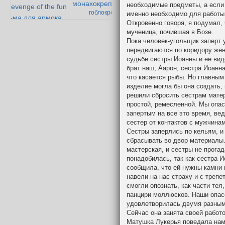
монахокрепость
необходимые предметы, а если 
revenge of the fun
гоблокрепость
именно необходимо для работы,
тюрьма для армока
Откровенно говоря, я подумал,
теория
мученица, почившая в Бозе.
превосходства
ибор и мазолог
Пока человек-угольщик заперт 
к дварфийской поэзии
передвигаются по коридору же
судьбе сестры Иоанны и ее вид
брат наш, Аарон, сестра Иоанн
что касается рыбы. Но главным
изделие могла бы она создать,
решили сбросить сестрам мате
простой, ремесленной. Мы опас
запертым на все это время, в
сестер от контактов с мужчина
Сестры заперлись по кельям, и
сбрасывать во двор материалы
мастерская, и сестры не прога
понадобилась, так как сестра 
сообщила, что ей нужны камни и
навели на нас страху и с трепе
смогли опознать, как части тел
панцири моллюсков. Наши опас
удовлетворилась двумя разными
Сейчас она занята своей работо
Матушка Лукерья поведала нам