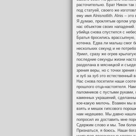
расточительно. Брат Никон так 
под статуей, своего же изгото
ему имя Alnisnotlith. Alnis – это
Я думаю, проклятым орлом упр
нас объектом своих нападений.
убийца снова спустился с небе
Братья бросились врассыпную,
котенка. Едва ли малыш смог б
нескольких секунд и не потребо
Уриил, сразу же огрев крылатую
последние секунды жизни наста
разделана в мясницкой и съеден
зрения веры, но с точки зрения
и зуб за зуб это естественный в
Нас снова посетили наши сооте
прошлого отца-настоятеля. Нам 
паломников с пустыми руками,
каменных украшений, сделанны
кое-какую мелочь. Взамен мы в
взять и мешок гипсового порошк
нам недешево. Мы давно нашли 
попросил их доставить мне пор
Сдержим слово и мы. Тем более,
Признаться, я боюсь. Наши бог
учитывая драгоценные клетку и