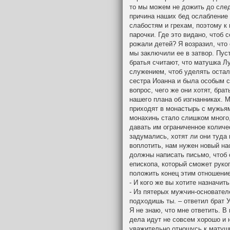
то мы можем не дожить до сле
причина наших бед ослабление
слабостям и грехам, поэтому к
парочки. Где это видано, чтоб
рожали детей? Я возразил, что 
мы заключили ее в затвор. Пус
братья считают, что матушка 
служением, чтоб уделять оста
сестра Иоанна и была особым сл
вопрос, чего же они хотят, бра
нашего плана об изгнанниках. 
приходят в монастырь с мужьями
монахинь стало слишком много,
давать им ограниченное колич
задумались, хотят ли они туда 
воплотить, нам нужен новый на
должны написать письмо, чтоб
епископа, который сможет руко
положить конец этим отношение
- И кого же вы хотите назначит
- Из пятерых мужчин-основател
подходишь ты. – ответил брат 
Я не знаю, что мне ответить. В
дела идут не совсем хорошо и н
уважительно отношусь к матушк