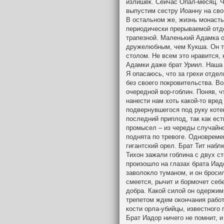
излишек. Сейчас Опал-месяц. Ч
выпустим сестру Иоанну на сво
В остальном же, жизнь монасты
периодически прерываемой отд
трапезной. Маленький Адамка 
дружелюбным, чем Кукша. Он т
столом. Не всем это нравится, 
Адамки даже брат Уриил. Наша 
Я опасаюсь, что за грехи отдел
без своего покровительства. В
очередной вор-гоблин. Поняв, ч
нанести нам хоть какой-то вре
подвернувшегося под руку коте
последний приплод, так как ес
промысел – из череды случайно
поднята по тревоге. Одновреме
гигантский орел. Брат Тит набл
Тихон зажали гоблина с двух ст
произошло на глазах брата Иад
заволокло туманом, и он брос
смеется, рычит и бормочет себ
добра. Какой силой он одержим,
трепетом ждем окончания рабо
кости орла-убийцы, известного п
Брат Иадор ничего не помнит, и