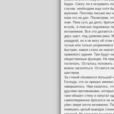
бедах. Смогу ли я исправить п
случае, необходим еще хотя бы
мужчина. Поэтому письмо мы на
пока что не дал. Посмотрим, ч
знак. Пока суть да дело, брать
вглубь, в поисках подземных п
изгнанников. Все это делается
двух шахт, под уровнем реки. 
украдкой, но я не могу об этом
лучше или только укореняемся 
быстрее, камня стало не хватат
храмового здания. Там будут 
общественные функции. На пер
госпиталь. Осталось положить н
можно заселяться. Остается ли
шахтеров.
За стеной объявился большой 
Господа, что он пришел именно 
завершилось. Нам казалось, чт
другими противниками, которых
таки обошел стену и напугал од
самоотверженно бросился на за
убил зверя почти мгновенно. П
помешать целый выводок слизн
стражей. Не слишком ли часто 