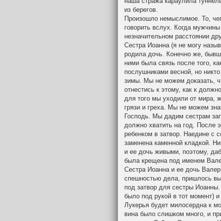
наша стража караулила туннель
из берегов.
Произошло немыслимое. То, чег
говорить вслух. Когда мужчины
незначительном расстоянии друг
Сестра Иоанна (я не могу назыв
родила дочь. Конечно же, бывш
ними была связь после того, к
послушниками весной, но никто
зимы. Мы не можем доказать, ч
отнестись к этому, как к долж
для того мы уходили от мира, 
грязи и греха. Мы не можем зна
Господь. Мы дадим сестрам запа
должно хватить на год. После э
ребенком в затвор. Наедине с с
заменена каменной кладкой. Ни
и ее дочь живыми, поэтому, даб
была крещена под именем Вале
Сестра Иоанна и ее дочь Валер
спешностью дела, пришлось вын
под затвор для сестры Иоанны. 
было под рукой в тот момент) 
Лукерья будет милосердна к мо
вина было слишком много, и пр