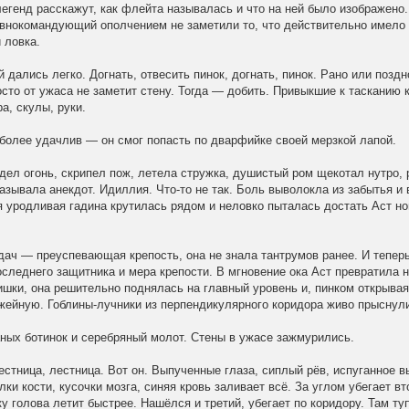
егенд расскажут, как флейта называлась и что на ней было изображено.
авнокомандующий ополчением не заметили то, что действительно имело 
 ловка.
 дались легко. Догнать, отвесить пинок, догнать, пинок. Рано или позд
осто от ужаса не заметит стену. Тогда — добить. Привыкшие к тасканию 
а, скулы, руки.
более удачлив — он смог попасть по дварфийке своей мерзкой лапой.
дел огонь, скрипел пож, летела стружка, душистый ром щекотал нутро, 
азывала анекдот. Идиллия. Что-то не так. Боль выволокла из забытья и
 уродливая гадина крутилась рядом и неловко пыталась достать Аст но
ач — преуспевающая крепость, она не знала тантрумов ранее. И тепер
следнего защитника и мера крепости. В мгновение ока Аст превратила 
ишки, она решительно поднялась на главный уровень и, пинком открывая
жейную. Гоблины-лучники из перпендикулярного коридора живо прыснули
аных ботинок и серебряный молот. Стены в ужасе зажмурились.
естница, лестница. Вот он. Выпученные глаза, сиплый рёв, испуганное 
лки кости, кусочки мозга, синяя кровь заливает всё. За углом убегает в
у голова летит быстрее. Нашёлся и третий, убегает по коридору. Там т