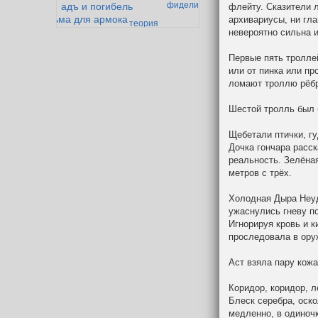
фиделис
адъ и погибель
флейту. Сказители л
тюрьма для армока
архивариусы, ни гл
теория
невероятно сильна и
история одного эльфа
превосходства
олотой век дварфийской поэзии
Первые пять троллей
или от пинка или пр
ломают троллю рёбр
Шестой тролль был 
Щебетали птички, гу
Дочка гончара расск
реальность. Зелёная
метров с трёх.
Холодная Дыра Неуд
ужаснулись гневу по
Игнорируя кровь и к
проследовала в ору
Аст взяла пару кож
Коридор, коридор, л
Блеск серебра, оско
медленно, в одиночк