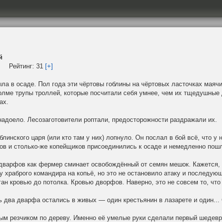
й
Рейтинг:
31
[+]
ла в осаде. Пол года эти чёртовы гоблины на чёртовых ласточках маячи
холме трупы троллей, которые посчитали себя умнее, чем их тщедушные
ах.
надоело. Лесозаготовители роптали, предосторожности раздражали их.
блинского царя (или кто там у них) лопнуло. Он послал в бой всё, что у 
ков и столько-же копейщиков присоединились к осаде и немедленно пош
дварфов как фермер сминает освобождённый от семян мешок. Кажется, к
у храброго командира на копьё, но это не остановило атаку и последу
ан кровью до потолка. Кровью дворфов. Наверно, это не совсем то, что
 два дварфа остались в живых — один крестьянин в лазарете и один... 
ым резчиком по дереву. Именно её умелые руки сделали первый шедевр