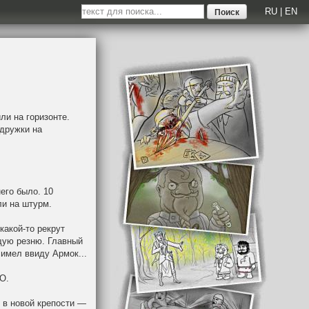
RU
|
EN
ли на горизонте.
 дружки на
него было. 10
ли на штурм.
акой-то рекрут
ющую резню. Главный
 имел ввиду Армок...
О.
 в новой крепости —