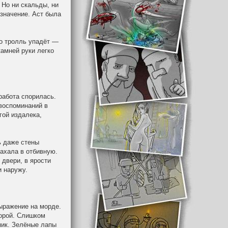
 Но ни скальды, ни
значение. Аст была
но тролль упадёт —
камней руки легко
работа спорилась.
 воспоминаний в
гой издалека,
ь даже стены
нахала в отбивную.
 двери, в ярости
 наружу.
выражение на морде.
торой. Слишком
упик. Зелёные лапы