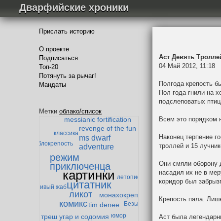
Дварфийские хроники
Прислать историю
О проекте
Аст Девять Тролле
Подписаться
04 Май 2012, 11:18
Топ-20
Потянуть за рычаг!
Полгода крепость бы
Мандаты
Пол года гнили на 
Падение Мазарбула
подслеповатых птиц
гандибор и мазолог
дварф-параноик
Метки
облако/список
забытая тварь
Всем это порядком 
messianic fortification
revenge of the fun
классика
Наконец терпение го
ms dwarf
гоблокрепость
троллей и 15 лучни
adventure
режим
Они смяли оборону 
приключенца
картинки
насадил их не в мер
летопись
коридор был забрызг
цитатник
ленивый жаб
ликот
монахокрепость
Крепость пала. Лишь
комикс
Безымянный
tim denee
юмор
треш угар и содомия
Аст была легендарн