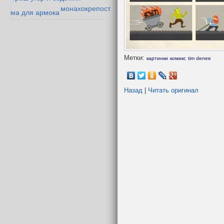
монахокрепость
юрьма для армока
рия превосходства
история одного
эльфа
дибор и мазолог
ленивый жаб
Метки:
картинки
комикс
tim denee
Назад
|
Читать оригинал