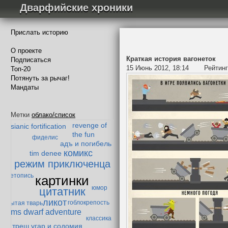
Дварфийские хроники
Прислать историю
О проекте
Краткая история вагонеток
Подписаться
15 Июнь 2012, 18:14
Рейтин
Топ-20
Потянуть за рычаг!
Мандаты
Падение Мазарбула
золотой век дварфийской поэзии
Метки
облако/список
Безымянный
дварф-параноик
revenge of
essianic fortification
the fun
фиделис
адъ и погибель
комикс
tim denee
режим приключенца
летопись
картинки
юмор
цитатник
ликот
гоблокрепость
забытая тварь
ms dwarf adventure
классика
треш угар и содомия