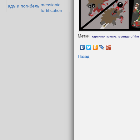
messianic
адъ и погибель
fortification
гоблокрепость
Падение
 дварфийской поэзии
Мазарбула
Метки:
картинки
комикс
revenge of the
Назад