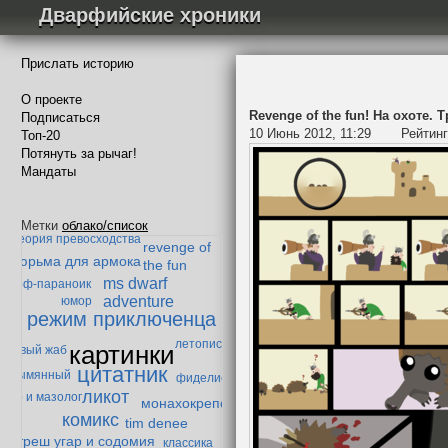
Дварфийские хроники
Прислать историю
О проекте
Revenge of the fun! На охоте. 
Подписаться
10 Июнь 2012, 11:29
Рейтин
Топ-20
Потянуть за рычаг!
Мандаты
абытая тварь
история одного эльфа
Метки
облако/список
теория превосходства
revenge of
тюрьма для армока
the fun
ms dwarf
дварф-параноик
adventure
юмор
режим приключенца
летопись
картинки
енивый жаб
цитатник
Безымянный
фиделис
ликот
ибор и мазолог
монахокрепость
комикс
tim denee
треш угар и содомия
классика