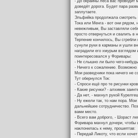
- До окраины леса вас проводит 
доведёт дорога. Будет пара разви
заплутаете.
Эльфийка продолжала смотреть н
Тока или Менга - вот они рядом, 
невежливым, Вы заставляли себя
просто отвернуться и свалить в 
Терпение кончилось, Вы сгребли 
сунули руки в карманы и ушли в
наградили его хмурым взглядом и 
поинтересовался у Форивары:
- Не слышно ли было чего-нибудь
- Ничего к сожалению. Возможно 
Мои разведчики пока ничего не 
Тут обернулся Ток:
- Спроси ещё про те рисунки кров
- Какие рисунки? - алхимик заин
- Да нет, - махнул рукой Курелгеш
- Ну ежели так, то нам пора. Мо
дальнейшее сотрудничество. Поз
вами место.
- Всего вам доброго, - Шораст ле
Форивара махнул дочери, чтобы 
наклонилась к нему, прошептав:
- Передай Ликоту, что если хочет