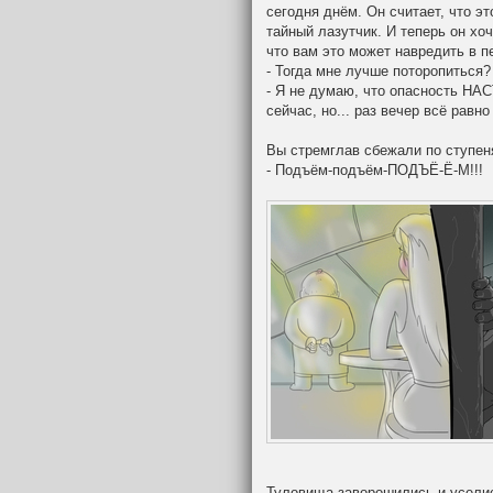
сегодня днём. Он считает, что э
тайный лазутчик. И теперь он хоч
что вам это может навредить в п
- Тогда мне лучше поторопиться?
- Я не думаю, что опасность НА
сейчас, но... раз вечер всё равн
Вы стремглав сбежали по ступеня
- Подъём-подъём-ПОДЪЁ-Ё-М!!!
Туловища заворошились и уселис