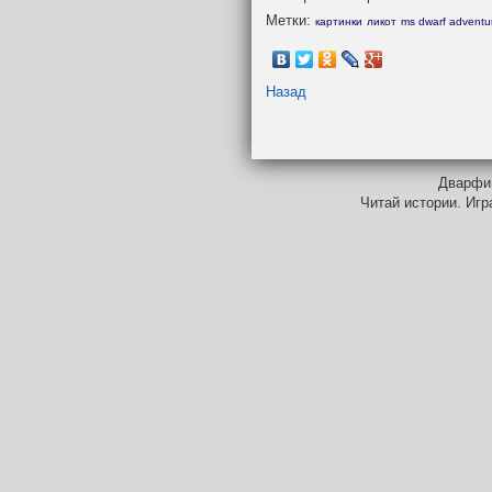
Метки:
картинки
ликот
ms dwarf adventu
Назад
Дварфий
Читай истории. Игр