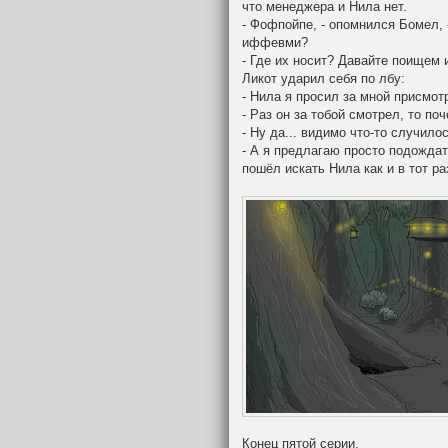
что менеджера и Нила нет.
- Фофпойпе, - опомнился Бомел
иффевми?
- Где их носит? Давайте поищем 
Ликот ударил себя по лбу:
- Нила я просил за мной присмотр
- Раз он за тобой смотрел, то по
- Ну да... видимо что-то случило
- А я предлагаю просто подождат
пошёл искать Нила как и в тот ра
Конец пятой серии.