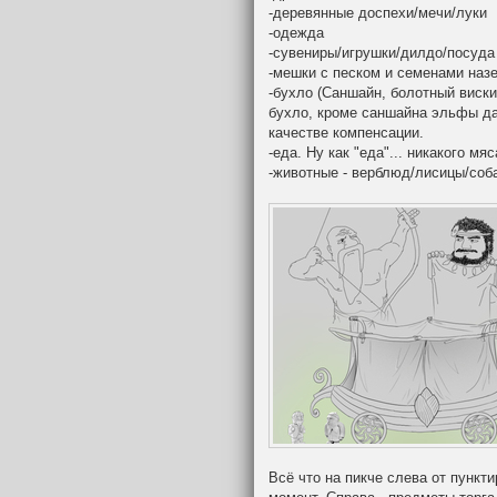
-деревянные доспехи/мечи/луки
-одежда
-сувениры/игрушки/дилдо/посуда
-мешки с песком и семенами наз
-бухло (Саншайн, болотный виски,
бухло, кроме саншайна эльфы да
качестве компенсации.
-еда. Ну как "еда"... никакого мяс
-животные - верблюд/лисицы/соб
Всё что на пикче слева от пункт