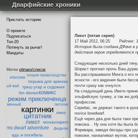
Дварфийские хроники
Прислать историю
О проекте
Ликот (пятая серия)
Подписаться
17 Май 2012, 06:25
Рейтинг:
Топ-20
История была создана ДФаче в р
Потянуть за рычаг!
действия героя определяются 
Мандаты
забытая тварь
Следующие несколько дней тянули
гандибор и
 век дварфийской поэзии
Шораст прогнал прочь Ваш дурац
мазолог
Метки
облако/список
Вы расспрашивали Менга о его п
теория превосходства
классика
ясности - его видения были бесс
тюрьма для армока
почти сразу как очнулся.
енивый жаб
треш угар и содомия
На следующий день Ивети прине
комикс
tim denee
эльфийскую тунику, а так же доб
режим приключенца
профессии.
Безымянный
летопись
картинки
Серибас, не держал такого в рука
юмор
novice bowdwarf.
цитатник
Ещё через два дня была таки пре
ликот
монахокрепость
повозка... Ну она хотя бы была
ms dwarf adventure
фиделис
Форивара, заведя беседы про уд
адъ и погибель
повозки, нахваливал мулов, кото