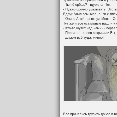
- Ты чё орёшь? - щурился Ток.
- Нужно срочно уматывать! Это в
Вдруг Анил замычал, сняв с плеч
- Онино Агак! - рявкнул Менг, - О
Тут же и все остальные нашли у 
- Кто-то шутит над нами? - порвал
- Плевать! - снова закричали Вы,
таскаем всё туда, живее!
Все принялись грузить добро в ва