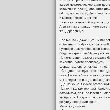
момент. Справа - предметы торга
за всё металлическое дали две в
заточенные палки), два щита (пр
яблок, мешок съедобных коренье
и мешок свежей моркови.
За всё каменное + бижутерию да
А за тряпки с нитками уже без э
же. Деревянную.
Все мешки и даже щиты были по
- Это значит «Муйа», - пояснил Ф
нужно рекламировать свои товар
будущей крепости? А рисунок её
По нему ваши товары узнавать бу
качества будете производить.
Шораст деловито покивал и посл
- Сегодня, выходит, наша послед
путь. Но нас сбил с толку здешн
мы поедем - они ведь всё ещё з
- Да, конечно. Сейчас разгар зим
На полянку, где торчала половин
алхимиком, пришла Ивети с блюд
угощаться. В один из моментов 
секунду перестали жевать.
Муйа продолжал: