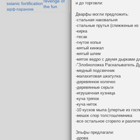
revenge of
и до торговли:
messianic fortification
the fun
дварф-параноик
Дварфы могли предложить:
гоблокрепость
тория одного эльфа
-стальная наковальня
Падение
-стальные прутья (спижженые из 
Мазарбула
-кирка
-тесак
-гнутое копье
-мятый кинжал
-мятый шлем
-мятое ведро с двумя дырками д
-"Злобноложка Раскалыватель Д
-медный подсвечник
-малахитовая шкатулка
-деревянное колечко
-деревянные серьги
-игрушечная кузница
-куча тряпок
-куча ниток
-10 кусков мыла (упертые из госп
-мешок спор толстошлемника
-все остальное сгорело и разлет
Эльфы предлагали:
-дрова