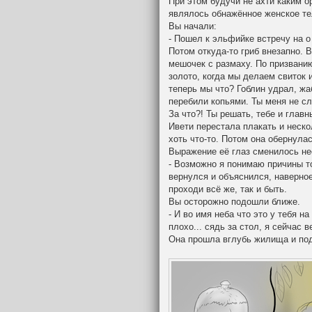
При этом будучи не ахти каким о
являлось обнажённое женское тел
Вы начали:
- Пошел к эльфийке встречу на о
Потом откуда-то гриб внезапно. В
мешочек с размаху. По призвани
золото, когда мы делаем свиток 
теперь мы что? Гоблин удрал, жа
перебили копьями. Ты меня не с
За что?! Ты решать, тебе и главн
Ивети перестала плакать и неско
хоть что-то. Потом она обернула
Выражение её глаз сменилось не
- Возможно я понимаю причины то
вернулся и объяснился, наверное
проходи всё же, так и быть.
Вы осторожно подошли ближе.
- И во имя неба что это у тебя н
плохо... сядь за стол, я сейчас в
Она прошла вглубь жилища и под